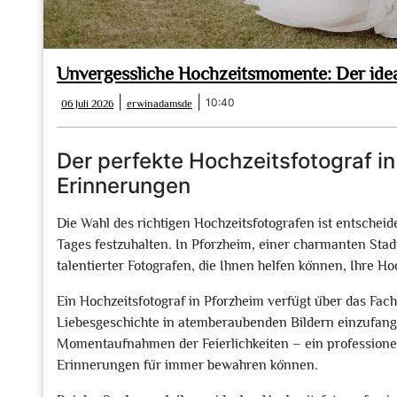
Unvergessliche Hochzeitsmomente: Der idea
06
erwinadamsde
|
|
10:40
06 Juli 2026
erwinadamsde
Juli
2026
Der perfekte Hochzeitsfotograf in
Erinnerungen
Die Wahl des richtigen Hochzeitsfotografen ist entsche
Tages festzuhalten. In Pforzheim, einer charmanten Sta
talentierter Fotografen, die Ihnen helfen können, Ihre 
Ein Hochzeitsfotograf in Pforzheim verfügt über das Fac
Liebesgeschichte in atemberaubenden Bildern einzufange
Momentaufnahmen der Feierlichkeiten – ein professionelle
Erinnerungen für immer bewahren können.