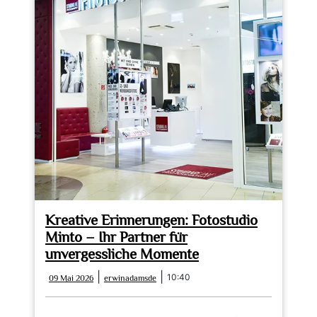
Kreative Erinnerungen: Fotostudio
Minto – Ihr Partner für
unvergessliche Momente
09
erwinadamsde
|
|
10:40
09 Mai 2026
erwinadamsde
Mai
2026