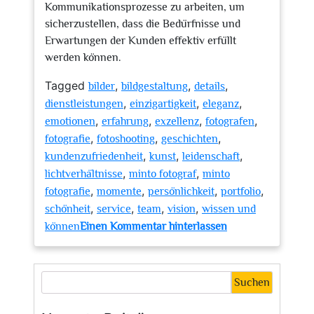
Kommunikationsprozesse zu arbeiten, um
sicherzustellen, dass die Bedürfnisse und
Erwartungen der Kunden effektiv erfüllt
werden können.
Tagged
,
,
,
bilder
bildgestaltung
details
,
,
,
dienstleistungen
einzigartigkeit
eleganz
,
,
,
,
emotionen
erfahrung
exzellenz
fotografen
,
,
,
fotografie
fotoshooting
geschichten
,
,
,
kundenzufriedenheit
kunst
leidenschaft
,
,
lichtverhältnisse
minto fotograf
minto
,
,
,
,
fotografie
momente
persönlichkeit
portfolio
,
,
,
,
schönheit
service
team
vision
wissen und
zu
können
Einen Kommentar hinterlassen
Die
kreative
Welt
Suchen
von
Minto