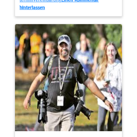
terminvereinbarung
Einen Kommentar
zu
hinterlassen
Kreative
Erinnerungen:
Fotostudio
Minto
–
Ihr
Partner
für
unvergessliche
Momente