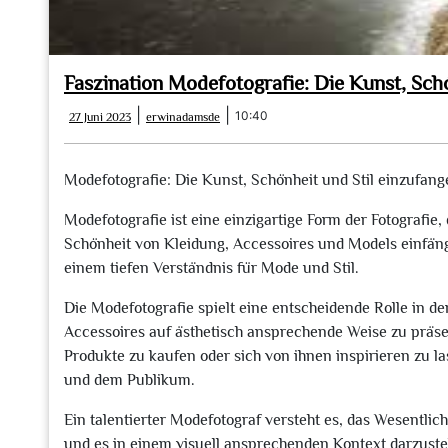
Faszination Modefotografie: Die Kunst, Schö
27
erwinadamsde
|
|
10:40
27 Juni 2023
erwinadamsde
Juni
2023
Modefotografie: Die Kunst, Schönheit und Stil einzufan
Modefotografie ist eine einzigartige Form der Fotografie
Schönheit von Kleidung, Accessoires und Models einfängt
einem tiefen Verständnis für Mode und Stil.
Die Modefotografie spielt eine entscheidende Rolle in d
Accessoires auf ästhetisch ansprechende Weise zu präsen
Produkte zu kaufen oder sich von ihnen inspirieren zu l
und dem Publikum.
Ein talentierter Modefotograf versteht es, das Wesentlic
und es in einem visuell ansprechenden Kontext darzuste