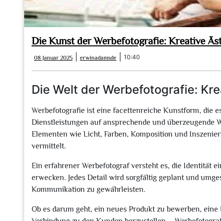
Die Kunst der Werbefotografie: Kreative Äs
08
erwinadamsde
|
|
10:40
08 Januar 2025
erwinadamsde
Januar
2025
Die Welt der Werbefotografie: Krea
Werbefotografie ist eine facettenreiche Kunstform, die 
Dienstleistungen auf ansprechende und überzeugende W
Elementen wie Licht, Farben, Komposition und Inszeni
vermittelt.
Ein erfahrener Werbefotograf versteht es, die Identität
erwecken. Jedes Detail wird sorgfältig geplant und umges
Kommunikation zu gewährleisten.
Ob es darum geht, ein neues Produkt zu bewerben, eine