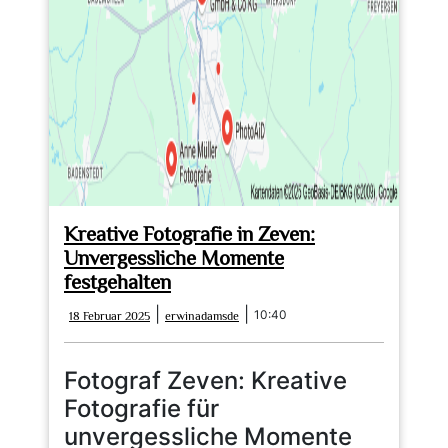
Experten
für
einzigartige
Bilder
Kreative Fotografie in Zeven:
Unvergessliche Momente
festgehalten
18
erwinadamsde
|
|
10:40
18 Februar 2025
erwinadamsde
Februar
2025
Fotograf Zeven: Kreative
Fotografie für
unvergessliche Momente