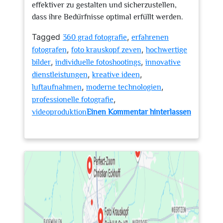
effektiver zu gestalten und sicherzustellen,
dass ihre Bedürfnisse optimal erfüllt werden.
Tagged
,
360 grad fotografie
erfahrenen
,
,
fotografen
foto krauskopf zeven
hochwertige
,
,
bilder
individuelle fotoshootings
innovative
,
,
dienstleistungen
kreative ideen
,
,
luftaufnahmen
moderne technologien
,
professionelle fotografie
videoproduktion
Einen Kommentar hinterlassen
zu
Professionelle
Fotografie
in
Zeven:
Foto
Krauskopf
–
Ihre