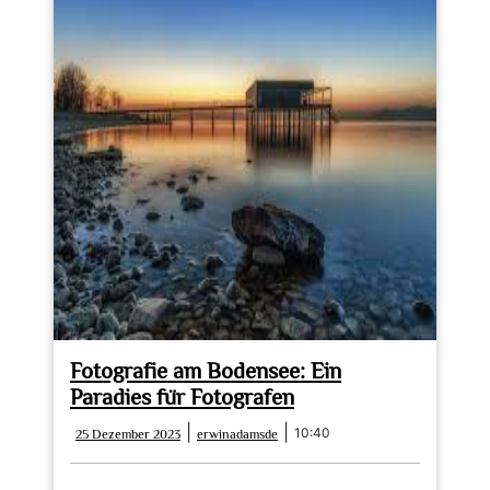
Fotografie am Bodensee: Ein
Paradies für Fotografen
25
erwinadamsde
|
|
10:40
25 Dezember 2023
erwinadamsde
Dezember
2023