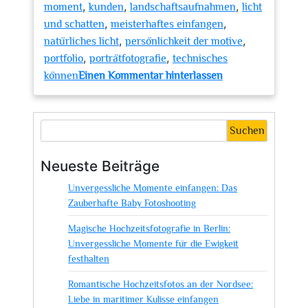
,
,
,
moment
kunden
landschaftsaufnahmen
licht
,
,
und schatten
meisterhaftes einfangen
,
,
natürliches licht
persönlichkeit der motive
,
,
portfolio
porträtfotografie
technisches
zu
können
Einen Kommentar hinterlassen
Meisterhaftes
Lichtspiel:
Die
Suchen
Kunst
des
Neueste Beiträge
Fotografen
Unvergessliche Momente einfangen: Das
Helle
Zauberhafte Baby Fotoshooting
Mitte
Magische Hochzeitsfotografie in Berlin:
Unvergessliche Momente für die Ewigkeit
festhalten
Romantische Hochzeitsfotos an der Nordsee:
Liebe in maritimer Kulisse einfangen