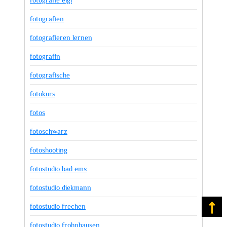
fotografie eigl
fotografien
fotografieren lernen
fotografin
fotografische
fotokurs
fotos
fotoschwarz
fotoshooting
fotostudio bad ems
fotostudio diekmann
fotostudio frechen
Na
fotostudio frohnhausen