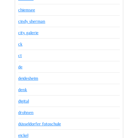
chiemsee
cindy sherman
city galerie
ck
ct
de
deidesheim
denk
digital
drohnen
düsseldorfer fotoschule
eickel