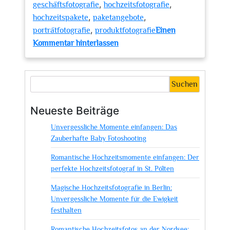
,
,
geschäftsfotografie
hochzeitsfotografie
,
,
hochzeitspakete
paketangebote
,
porträtfotografie
produktfotografie
Einen
zu
Kommentar hinterlassen
Meisterhafte
Fotografie
mit
Suchen
ck
foto:
Neueste Beiträge
Unvergessliche
Unvergessliche Momente einfangen: Das
Momente
Zauberhafte Baby Fotoshooting
in
Bildern
Romantische Hochzeitsmomente einfangen: Der
festgehalten
perfekte Hochzeitsfotograf in St. Pölten
Magische Hochzeitsfotografie in Berlin:
Unvergessliche Momente für die Ewigkeit
festhalten
Romantische Hochzeitsfotos an der Nordsee: