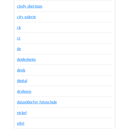
cindy sherman
city galerie
ck
ct
de
deidesheim
denk
digital
drohnen
düsseldorfer fotoschule
eickel
eifel