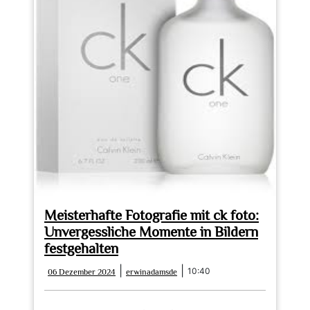
Meisterhafte Fotografie mit ck foto:
Unvergessliche Momente in Bildern
festgehalten
06
erwinadamsde
|
|
10:40
06 Dezember 2024
erwinadamsde
Dezember
2024