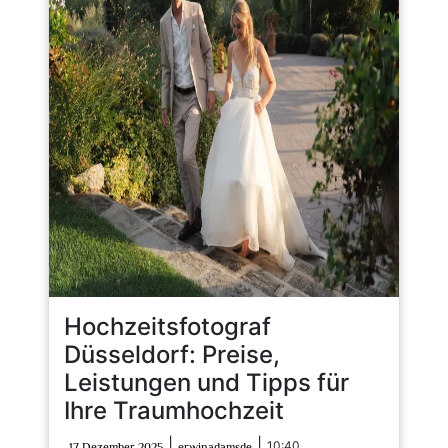
Hochzeitsfotograf
Düsseldorf: Preise,
Leistungen und Tipps für
Ihre Traumhochzeit
17
erwinadamsde
|
|
10:40
17 Dezember 2025
erwinadamsde