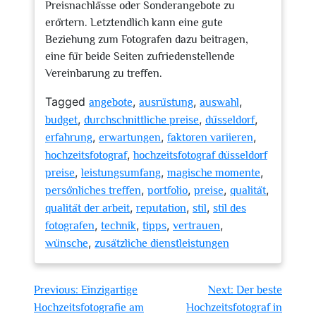
Preisnachlässe oder Sonderangebote zu
erörtern. Letztendlich kann eine gute
Beziehung zum Fotografen dazu beitragen,
eine für beide Seiten zufriedenstellende
Vereinbarung zu treffen.
Tagged
,
,
,
angebote
ausrüstung
auswahl
,
,
,
budget
durchschnittliche preise
düsseldorf
,
,
,
erfahrung
erwartungen
faktoren variieren
,
hochzeitsfotograf
hochzeitsfotograf düsseldorf
,
,
,
preise
leistungsumfang
magische momente
,
,
,
,
persönliches treffen
portfolio
preise
qualität
,
,
,
qualität der arbeit
reputation
stil
stil des
,
,
,
,
fotografen
technik
tipps
vertrauen
,
wünsche
zusätzliche dienstleistungen
Beitragsnavigation
Previous:
Einzigartige
Next:
Der beste
Hochzeitsfotografie am
Hochzeitsfotograf in