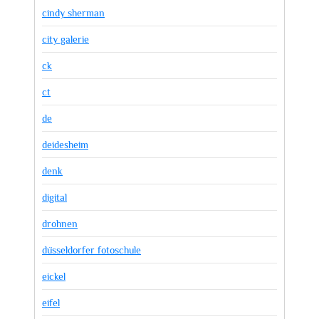
cindy sherman
city galerie
ck
ct
de
deidesheim
denk
digital
drohnen
düsseldorfer fotoschule
eickel
eifel