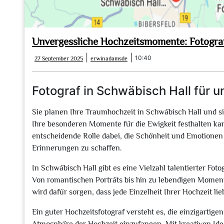
Unvergessliche Hochzeitsmomente: Fotograf
27
erwinadamsde
|
|
10:40
27 September 2025
erwinadamsde
September
2025
Fotograf in Schwäbisch Hall für
Sie planen Ihre Traumhochzeit in Schwäbisch Hall und s
Ihre besonderen Momente für die Ewigkeit festhalten kann
entscheidende Rolle dabei, die Schönheit und Emotionen
Erinnerungen zu schaffen.
In Schwäbisch Hall gibt es eine Vielzahl talentierter Foto
Von romantischen Porträts bis hin zu lebendigen Moment
wird dafür sorgen, dass jede Einzelheit Ihrer Hochzeit li
Ein guter Hochzeitsfotograf versteht es, die einzigartig