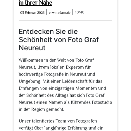
in Ihrer Nähe
03
erwinadamsde
|
|
10:40
03 Februar 2025
erwinadamsde
Februar
2025
Entdecken Sie die
Schönheit von Foto Graf
Neureut
Willkommen in der Welt von Foto Graf
Neureut, Ihrem lokalen Experten für
hochwertige Fotografie in Neureut und
Umgebung. Mit einer Leidenschaft für das
Einfangen von einzigartigen Momenten und
der Schönheit des Alltags hat sich Foto Graf
Neureut einen Namen als führendes Fotostudio
in der Region gemacht.
Unser talentiertes Team von Fotografen
verfügt über langjährige Erfahrung und ein