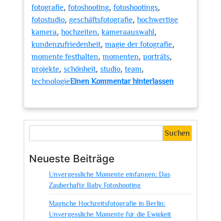
,
,
,
fotografie
fotoshooting
fotoshootings
,
,
fotostudio
geschäftsfotografie
hochwertige
,
,
,
kamera
hochzeiten
kameraauswahl
,
,
kundenzufriedenheit
magie der fotografie
,
,
,
momente festhalten
momenten
porträts
,
,
,
,
projekte
schönheit
studio
team
technologie
Einen Kommentar hinterlassen
zu
Die
Magie
von
Suchen
Foto
Graf
Neueste Beiträge
Neureut:
Unvergessliche Momente einfangen: Das
Einblicke
Zauberhafte Baby Fotoshooting
in
hochwertige
Magische Hochzeitsfotografie in Berlin:
Fotografie
Unvergessliche Momente für die Ewigkeit