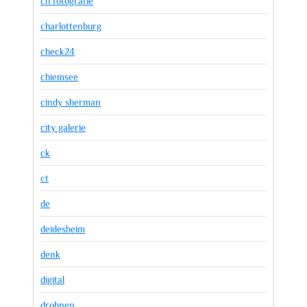
ch fotografie
charlottenburg
check24
chiemsee
cindy sherman
city galerie
ck
ct
de
deidesheim
denk
digital
drohnen