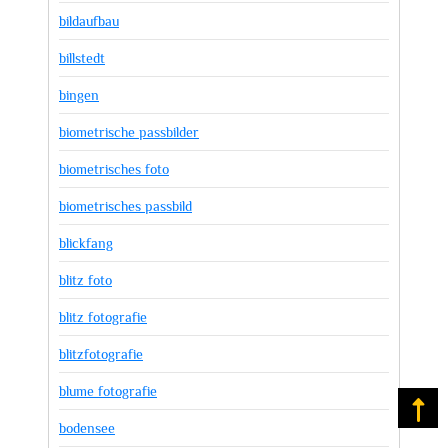
bildaufbau
billstedt
bingen
biometrische passbilder
biometrisches foto
biometrisches passbild
blickfang
blitz foto
blitz fotografie
blitzfotografie
blume fotografie
Na
bodensee