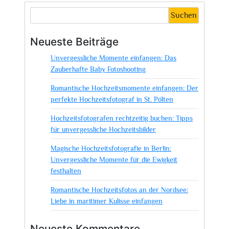
Die
Suchen
Kunst,
Liebe
Neueste Beiträge
und
Unvergessliche Momente einfangen: Das
Emotionen
Zauberhafte Baby Fotoshooting
festzuhalten
Romantische Hochzeitsmomente einfangen: Der
perfekte Hochzeitsfotograf in St. Pölten
Hochzeitsfotografen rechtzeitig buchen: Tipps
für unvergessliche Hochzeitsbilder
Magische Hochzeitsfotografie in Berlin:
Unvergessliche Momente für die Ewigkeit
festhalten
Romantische Hochzeitsfotos an der Nordsee:
Liebe in maritimer Kulisse einfangen
Neueste Kommentare