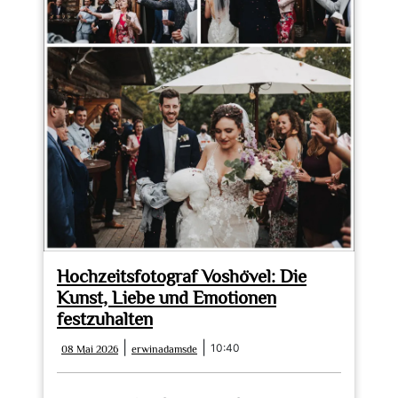
Hochzeitsfotograf Voshövel: Die
Kunst, Liebe und Emotionen
festzuhalten
08
erwinadamsde
|
|
10:40
08 Mai 2026
erwinadamsde
Mai
2026