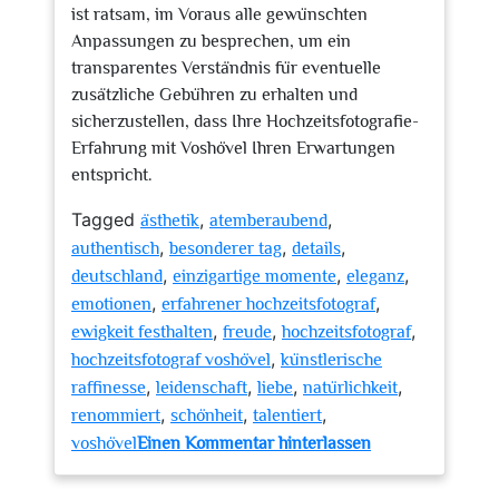
ist ratsam, im Voraus alle gewünschten
Anpassungen zu besprechen, um ein
transparentes Verständnis für eventuelle
zusätzliche Gebühren zu erhalten und
sicherzustellen, dass Ihre Hochzeitsfotografie-
Erfahrung mit Voshövel Ihren Erwartungen
entspricht.
Tagged
,
,
ästhetik
atemberaubend
,
,
,
authentisch
besonderer tag
details
,
,
,
deutschland
einzigartige momente
eleganz
,
,
emotionen
erfahrener hochzeitsfotograf
,
,
,
ewigkeit festhalten
freude
hochzeitsfotograf
,
hochzeitsfotograf voshövel
künstlerische
,
,
,
,
raffinesse
leidenschaft
liebe
natürlichkeit
,
,
,
renommiert
schönheit
talentiert
zu
voshövel
Einen Kommentar hinterlassen
Hochzeitsfotogra
Voshövel: