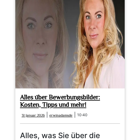
Alles über Bewerbungsbilder:
Kosten, Tipps und mehr!
31
erwinadamsde
|
|
10:40
31 Januar 2026
erwinadamsde
Januar
2026
Alles, was Sie über die