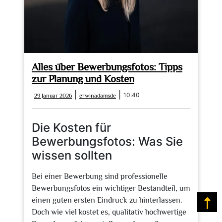
Alles über Bewerbungsfotos: Tipps
zur Planung und Kosten
29
erwinadamsde
|
|
10:40
29 Januar 2026
erwinadamsde
Januar
2026
Die Kosten für
Bewerbungsfotos: Was Sie
wissen sollten
Bei einer Bewerbung sind professionelle
Bewerbungsfotos ein wichtiger Bestandteil, um
einen guten ersten Eindruck zu hinterlassen.
Na
Doch wie viel kostet es, qualitativ hochwertige