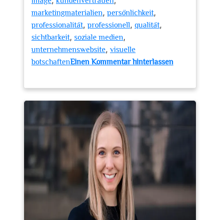
,
,
image
kundenvertrauen
,
,
marketingmaterialien
persönlichkeit
,
,
,
professionalität
professionell
qualität
,
,
sichtbarkeit
soziale medien
,
unternehmenswebsite
visuelle
botschaften
Einen Kommentar hinterlassen
zu
Moderne
Businessfotos:
Zeitgemäße
Darstellung
für
Ihren
Erfolg