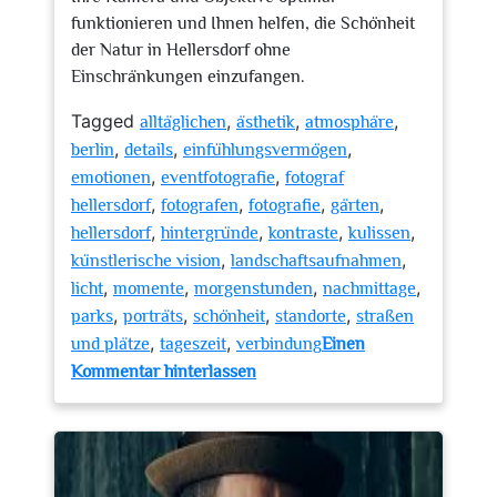
funktionieren und Ihnen helfen, die Schönheit
der Natur in Hellersdorf ohne
Einschränkungen einzufangen.
Tagged
,
,
,
alltäglichen
ästhetik
atmosphäre
,
,
,
berlin
details
einfühlungsvermögen
,
,
emotionen
eventfotografie
fotograf
,
,
,
,
hellersdorf
fotografen
fotografie
gärten
,
,
,
,
hellersdorf
hintergründe
kontraste
kulissen
,
,
künstlerische vision
landschaftsaufnahmen
,
,
,
,
licht
momente
morgenstunden
nachmittage
,
,
,
,
parks
porträts
schönheit
standorte
straßen
,
,
und plätze
tageszeit
verbindung
Einen
zu
Kommentar hinterlassen
Die
kreative
Welt
der