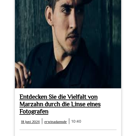
Fotografie
in
Hellersdorf:
Einblick
in
die
Schönheit
des
Alltäglichen
Entdecken Sie die Vielfalt von
Marzahn durch die Linse eines
Fotografen
18
erwinadamsde
|
|
10:40
18 Juni 2024
erwinadamsde
Juni
2024