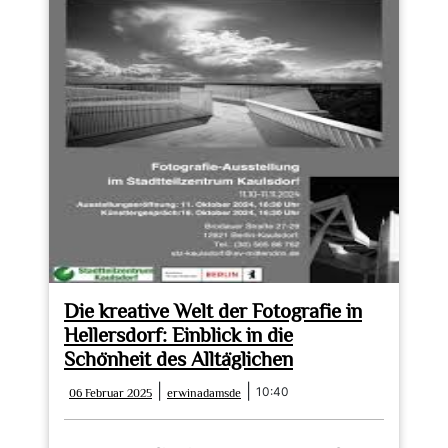
Die kreative Welt der Fotografie in
Hellersdorf: Einblick in die
Schönheit des Alltäglichen
06
erwinadamsde
|
|
10:40
06 Februar 2025
erwinadamsde
Februar
2025