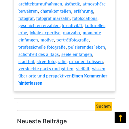
,
,
architekturaufnahmen
ästhetik
atmosphäre
,
,
,
bewahren
charakter teilen
erfahrung
,
,
,
fotograf
fotograf marzahn
fotolocations
,
,
geschichten erzählen
kreativität
kulturelles
,
,
,
erbe
lokale expertise
marzahn
momente
,
,
,
einfangen
motive
porträtfotografie
,
,
professionelle fotografie
pulsierendes leben
,
,
schönheit des alltags
seele einfangen
,
,
,
stadtteil
streetfotografie
urbanen kulissen
,
,
versteckte parks und gärten
vielfalt
wissen
über orte und perspektiven
Einen Kommentar
zu
hinterlassen
Entdecken
Sie
die
Suchen
Vielfalt
von
Na
Neueste Beiträge
Marzahn