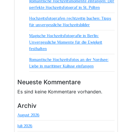
Romantische Hochzeitsmomente einfangen: Der
Professionelle
perfekte Hochzeitsfotograf in St. Pölten
Aufnahmen
Hochzeitsfotografen rechtzeitig buchen: Tipps
für
für unvergessliche Hochzeitsbilder
unvergessliche
Momente
Magische Hochzeitsfotografie in Berlin:
Unvergessliche Momente für die Ewigkeit
festhalten
Romantische Hochzeitsfotos an der Nordsee:
Liebe in maritimer Kulisse einfangen
Neueste Kommentare
Es sind keine Kommentare vorhanden.
Archiv
August 2026
Juli 2026