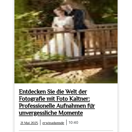
Entdecken Sie die Welt der
Fotografie mit Foto Kaltner:
Professionelle Aufnahmen für
unvergessliche Momente
21
erwinadamsde
|
|
10:40
21 Mai 2025
erwinadamsde
Mai
2025