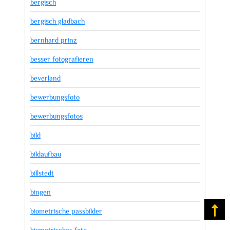
bergisch
bergisch gladbach
bernhard prinz
besser fotografieren
beverland
bewerbungsfoto
bewerbungsfotos
bild
bildaufbau
billstedt
bingen
Na
biometrische passbilder