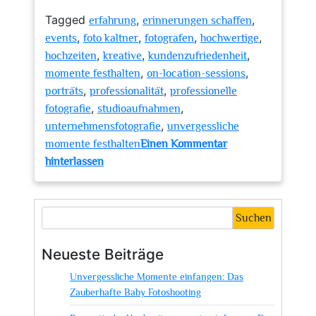
Tagged
,
,
erfahrung
erinnerungen schaffen
,
,
,
,
events
foto kaltner
fotografen
hochwertige
,
,
,
hochzeiten
kreative
kundenzufriedenheit
,
,
momente festhalten
on-location-sessions
,
,
porträts
professionalität
professionelle
,
,
fotografie
studioaufnahmen
,
unternehmensfotografie
unvergessliche
momente festhalten
Einen Kommentar
zu
hinterlassen
Entdecken
Sie
die
Suchen
Welt
der
Neueste Beiträge
Fotografie
Unvergessliche Momente einfangen: Das
mit
Zauberhafte Baby Fotoshooting
Foto
Kaltner: