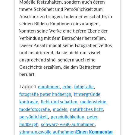
Modelle festzuhalten, sondern auch deren
innere Schönheit und Persönlichkeit zum
Ausdruck zu bringen. Indem er es schaffte, in
seinen Bildern Emotionen einzufangen,
konnten seine Werke eine tiefere Ebene der
Verbindung mit dem Betrachter herstellen.
Dieser Ansatz macht seine Fotografien zeitlos
und inspirierend, da sie nicht nur visuell
ansprechend sind, sondern auch eine
Geschichte erzählen, die den Betrachter
berührt.
Tagged
,
,
,
emotionen
erbe
fotografie
,
,
fotografie peter lindbergh
hintergründe
,
,
,
kontraste
licht und schatten
meilensteine
,
,
,
modefotografie
models
natürliches licht
,
,
persönlichkeit
persönlichkeiten
peter
,
,
lindbergh
schwarz-weiß-aufnahmen
stimmungsvolle aufnahmen
Einen Kommentar