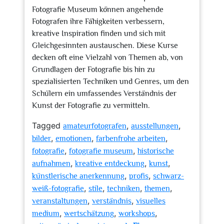
Fotografie Museum können angehende
Fotografen ihre Fähigkeiten verbessern,
kreative Inspiration finden und sich mit
Gleichgesinnten austauschen. Diese Kurse
decken oft eine Vielzahl von Themen ab, von
Grundlagen der Fotografie bis hin zu
spezialisierten Techniken und Genres, um den
Schülern ein umfassendes Verständnis der
Kunst der Fotografie zu vermitteln.
Tagged
,
,
amateurfotografen
ausstellungen
,
,
,
bilder
emotionen
farbenfrohe arbeiten
,
,
fotografie
fotografie museum
historische
,
,
,
aufnahmen
kreative entdeckung
kunst
,
,
künstlerische anerkennung
profis
schwarz-
,
,
,
,
weiß-fotografie
stile
techniken
themen
,
,
veranstaltungen
verständnis
visuelles
,
,
,
medium
wertschätzung
workshops