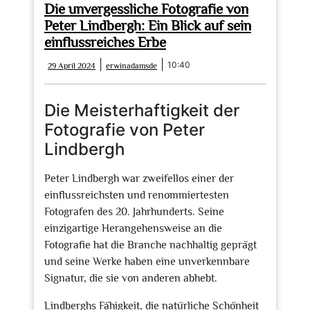
Die unvergessliche Fotografie von
Peter Lindbergh: Ein Blick auf sein
einflussreiches Erbe
29
erwinadamsde
|
|
10:40
29 April 2024
erwinadamsde
April
2024
Die Meisterhaftigkeit der
Fotografie von Peter
Lindbergh
Peter Lindbergh war zweifellos einer der
einflussreichsten und renommiertesten
Fotografen des 20. Jahrhunderts. Seine
einzigartige Herangehensweise an die
Fotografie hat die Branche nachhaltig geprägt
und seine Werke haben eine unverkennbare
Signatur, die sie von anderen abhebt.
Lindberghs Fähigkeit, die natürliche Schönheit