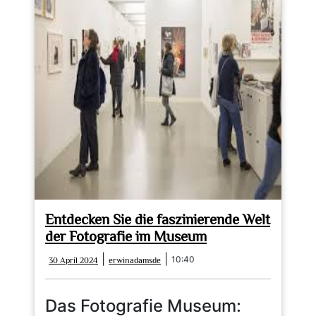
Entdecken Sie die faszinierende Welt
der Fotografie im Museum
30
erwinadamsde
|
|
10:40
30 April 2024
erwinadamsde
April
2024
Das Fotografie Museum: