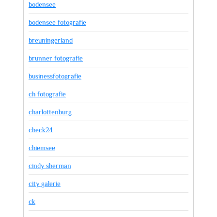
bodensee
bodensee fotografie
breuningerland
brunner fotografie
businessfotografie
ch fotografie
charlottenburg
check24
chiemsee
cindy sherman
city galerie
ck