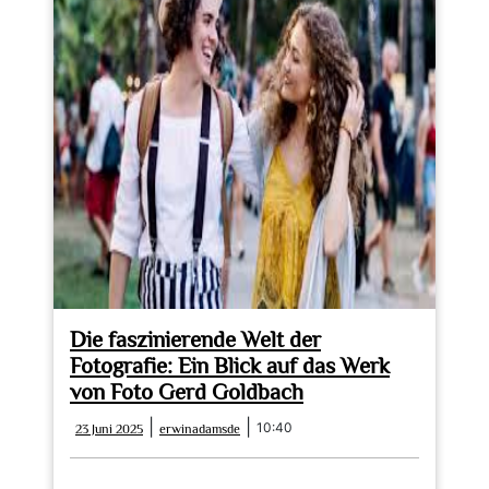
Die faszinierende Welt der
Fotografie: Ein Blick auf das Werk
von Foto Gerd Goldbach
23
erwinadamsde
|
|
10:40
23 Juni 2025
erwinadamsde
Juni
2025