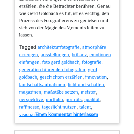
erzählen, die die Betrachter berühren. Genau
wie Gerd Goldbach es tut, ist es wichtig, den
Prozess des Fotografierens zu genießen und
sich von der Magie des Moments leiten zu
lassen.
Tagged
,
architekturfotografie
atmosphäre
,
,
,
erzeugen
ausstellungen
brillanz
emotionen
,
,
,
einfangen
foto gerd goldbach
fotografie
,
generation führenden fotografen
gerd
,
,
,
goldbach
geschichten erzählen
innovation
,
,
landschaftsaufnahmen
licht und schatten
,
,
,
magazinen
maßstäbe setzen
meister
,
,
,
,
perspektive
portfolio
porträts
qualität
,
,
,
raffinesse
tageslicht nutzen
talent
zu
visionär
Einen Kommentar hinterlassen
Die
faszinierende