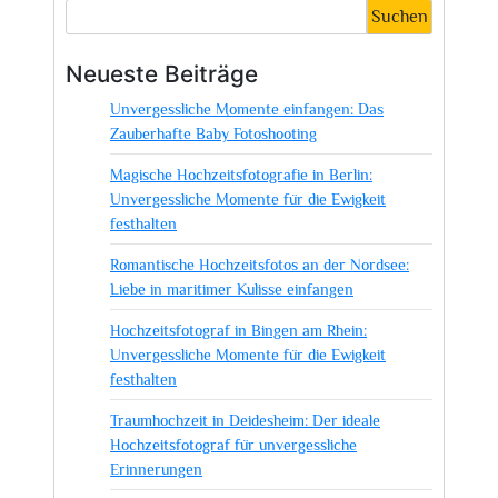
Welt
Suchen
der
Fotografie:
Neueste Beiträge
Ein
Unvergessliche Momente einfangen: Das
Blick
Zauberhafte Baby Fotoshooting
auf
das
Magische Hochzeitsfotografie in Berlin:
Werk
Unvergessliche Momente für die Ewigkeit
von
festhalten
Foto
Romantische Hochzeitsfotos an der Nordsee:
Gerd
Liebe in maritimer Kulisse einfangen
Goldbach
Hochzeitsfotograf in Bingen am Rhein:
Unvergessliche Momente für die Ewigkeit
festhalten
Traumhochzeit in Deidesheim: Der ideale
Hochzeitsfotograf für unvergessliche
Erinnerungen