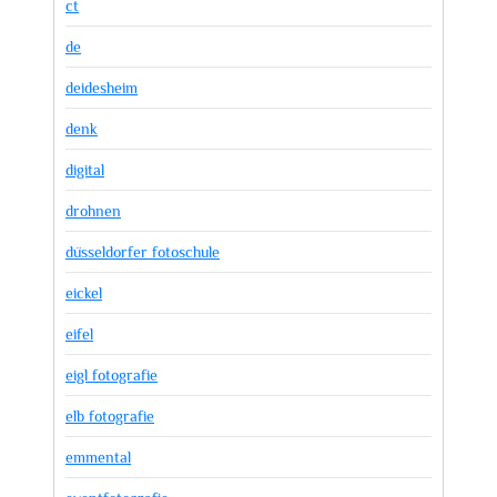
ct
de
deidesheim
denk
digital
drohnen
düsseldorfer fotoschule
eickel
eifel
eigl fotografie
elb fotografie
emmental