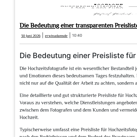
Die Bedeutung einer transparenten Preislist
30
erwinadamsde
|
|
10:40
30 Juni 2026
erwinadamsde
Juni
2026
Die Bedeutung einer Preisliste fü
Die Hochzeitsfotografie ist ein wesentlicher Bestandteil
und Emotionen dieses bedeutsamen Tages festzuhalten. Be
nicht nur auf die Qualität der Arbeit zu achten, sondern
Eine detaillierte und gut strukturierte Preisliste für Hoc
Voraus zu verstehen, welche Dienstleistungen angebote
zwischen dem Fotografen und dem Kunden und vermeide
Hochzeit.
Typischerweise umfasst eine Preisliste für Hochzeitsfoto