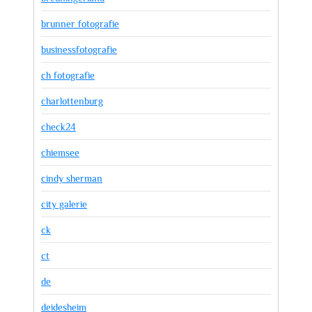
brunner fotografie
businessfotografie
ch fotografie
charlottenburg
check24
chiemsee
cindy sherman
city galerie
ck
ct
de
deidesheim