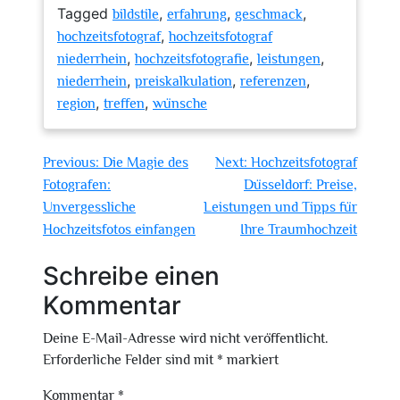
Tagged
,
,
,
bildstile
erfahrung
geschmack
,
hochzeitsfotograf
hochzeitsfotograf
,
,
,
niederrhein
hochzeitsfotografie
leistungen
,
,
,
niederrhein
preiskalkulation
referenzen
,
,
region
treffen
wünsche
Beitragsnavigation
Previous:
Die Magie des
Next:
Hochzeitsfotograf
Fotografen:
Düsseldorf: Preise,
Unvergessliche
Leistungen und Tipps für
Hochzeitsfotos einfangen
Ihre Traumhochzeit
Schreibe einen
Kommentar
Deine E-Mail-Adresse wird nicht veröffentlicht.
Erforderliche Felder sind mit
*
markiert
Kommentar
*