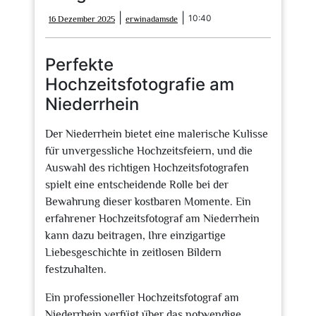
16
erwinadamsde
|
|
10:40
16 Dezember 2025
erwinadamsde
Dezember
2025
Perfekte
Hochzeitsfotografie am
Niederrhein
Der Niederrhein bietet eine malerische Kulisse
für unvergessliche Hochzeitsfeiern, und die
Auswahl des richtigen Hochzeitsfotografen
spielt eine entscheidende Rolle bei der
Bewahrung dieser kostbaren Momente. Ein
erfahrener Hochzeitsfotograf am Niederrhein
kann dazu beitragen, Ihre einzigartige
Liebesgeschichte in zeitlosen Bildern
festzuhalten.
Ein professioneller Hochzeitsfotograf am
Niederrhein verfügt über das notwendige