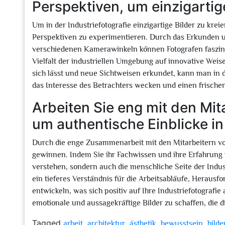
Perspektiven, um einzigartige
Um in der Industriefotografie einzigartige Bilder zu krei
Perspektiven zu experimentieren. Durch das Erkunden u
verschiedenen Kamerawinkeln können Fotografen faszin
Vielfalt der industriellen Umgebung auf innovative Weis
sich lässt und neue Sichtweisen erkundet, kann man in d
das Interesse des Betrachters wecken und einen frischen
Arbeiten Sie eng mit den Mi
um authentische Einblicke in 
Durch die enge Zusammenarbeit mit den Mitarbeitern vor 
gewinnen. Indem Sie ihr Fachwissen und ihre Erfahrung 
verstehen, sondern auch die menschliche Seite der Indus
ein tieferes Verständnis für die Arbeitsabläufe, Herau
entwickeln, was sich positiv auf Ihre Industriefotografi
emotionale und aussagekräftige Bilder zu schaffen, die d
Tagged
,
,
,
,
arbeit
architektur
ästhetik
bewusstsein
bilde