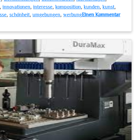
,
,
,
,
,
,
innovationen
interesse
komposition
kunden
kunst
,
,
,
sse
schönheit
umgebungen
werbung
Einen Kommentar