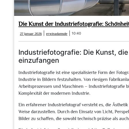
Die Kunst der Industriefotografie: Schönheit
27
erwinadamsde
|
|
10:40
27 Januar 2026
erwinadamsde
Januar
2026
Industriefotografie: Die Kunst, di
einzufangen
Industriefotografie ist eine spezialisierte Form der Fotogr
Industrie in Bildern festzuhalten. Von riesigen Fabrikan
Arbeitsprozessen und Maschinen – Industriefotografie biet
Komplexität der modernen Industrie.
Ein erfahrener Industriefotograf versteht es, die Ästhet
Weise darzustellen. Durch den Einsatz von Licht, Perspe
Bilder zu schaffen, die sowohl technisch präzise als auc