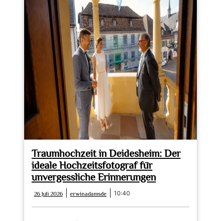
Traumhochzeit in Deidesheim: Der
ideale Hochzeitsfotograf für
unvergessliche Erinnerungen
26
erwinadamsde
|
|
10:40
26 Juli 2026
erwinadamsde
Juli
2026