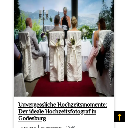
einfangen:
Der
Hochzeitsfotograf
im
Emmental
Unvergessliche Hochzeitsmomente:
Der ideale Hochzeitsfotograf in
Godesburg
Na
22
erwinadamsde
|
|
10:40