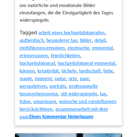
um natürliche und emotionale Bilder
einzufangen, die die Einzigartigkeit des Tages
widerspiegeln.
Tagged
,
arbeit eines hochzeitsfotografen
,
,
,
,
authentisch
besonderer tag
bilder
detail
,
,
,
einfühlungsvermögen
einzigartig
emmental
,
,
erinnerungen
feierlichkeiten
,
,
hochzeitsfotograf
hochzeitsfotograf emmental
,
,
,
,
,
können
kreativität
lächeln
landschaft
liebe
,
,
,
,
,
magie
moment
natur
orte
paar
,
,
perspektiven
porträts
professionelle
,
,
,
herangehensweise
stil widerspiegeln
tag
,
,
träne
umarmung
wünsche und vorstellungen
,
berücksichtigen
zusammenarbeit mit dem
zu
paar
Einen Kommentar hinterlassen
Unvergessliche
Momente