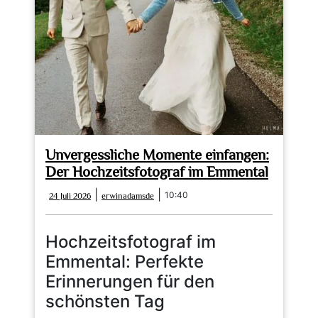
Erinnerungen
Unvergessliche Momente einfangen:
Der Hochzeitsfotograf im Emmental
24
erwinadamsde
|
|
10:40
24 Juli 2026
erwinadamsde
Juli
2026
Hochzeitsfotograf im
Emmental: Perfekte
Erinnerungen für den
schönsten Tag