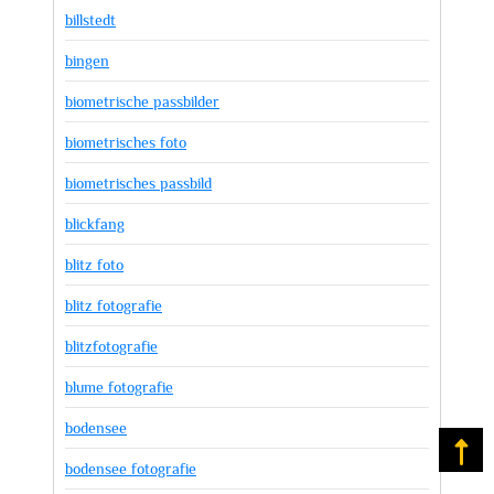
billstedt
bingen
biometrische passbilder
biometrisches foto
biometrisches passbild
blickfang
blitz foto
blitz fotografie
blitzfotografie
blume fotografie
bodensee
Na
bodensee fotografie