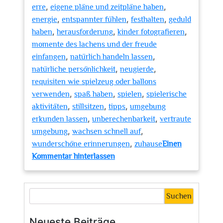
,
,
erre
eigene pläne und zeitpläne haben
,
,
,
energie
entspannter fühlen
festhalten
geduld
,
,
,
haben
herausforderung
kinder fotografieren
momente des lachens und der freude
,
,
einfangen
natürlich handeln lassen
,
,
natürliche persönlichkeit
neugierde
requisiten wie spielzeug oder ballons
,
,
,
verwenden
spaß haben
spielen
spielerische
,
,
,
aktivitäten
stillsitzen
tipps
umgebung
,
,
erkunden lassen
unberechenbarkeit
vertraute
,
,
umgebung
wachsen schnell auf
,
wunderschöne erinnerungen
zuhause
Einen
zu
Kommentar hinterlassen
Magische
Momente
einfangen:
Suchen
Kinder
fotografieren
Neueste Beiträge