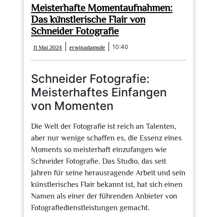
Meisterhafte Momentaufnahmen:
Das künstlerische Flair von
Schneider Fotografie
11
erwinadamsde
|
|
10:40
11 Mai 2024
erwinadamsde
Mai
2024
Schneider Fotografie:
Meisterhaftes Einfangen
von Momenten
Die Welt der Fotografie ist reich an Talenten,
aber nur wenige schaffen es, die Essenz eines
Moments so meisterhaft einzufangen wie
Schneider Fotografie. Das Studio, das seit
Jahren für seine herausragende Arbeit und sein
künstlerisches Flair bekannt ist, hat sich einen
Namen als einer der führenden Anbieter von
Fotografiedienstleistungen gemacht.