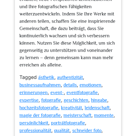
und Ihre fotografischen Fähigkeiten
weiterzuentwickeln. Indem Sie Ihre Werke mit
anderen teilen, schaffen Sie eine inspirierende
Gemeinschaft, die dazu beiträgt, dass Sie
kontinuierlich wachsen und sich verbessern
können. Nutzen Sie diese Möglichkeit, um sich
gegenseitig zu unterstützen und voneinander
zu lernen – denn gemeinsam kann man mehr
erreichen als alleine.
Tagged
,
,
ästhetik
authentizität
,
,
,
businessaufnahmen
details
emotionen
,
,
,
erinnerungen
event-
eventfotografie
,
,
,
,
expertise
fotografie
geschichten
hingabe
,
,
,
hochzeitsfotografie
kreativität
leidenschaft
,
,
,
magie der fotografie
meisterschaft
momente
,
,
persönlichkeit
porträtfotografie
,
,
,
professionalität
qualität
schneider foto