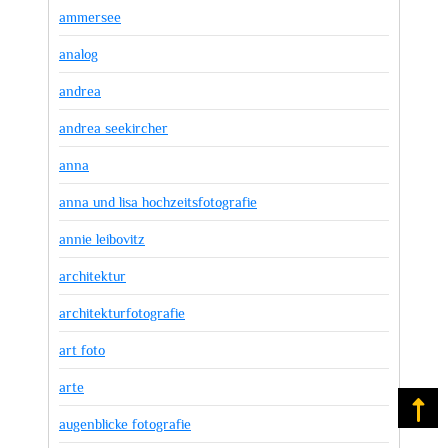
ammersee
analog
andrea
andrea seekircher
anna
anna und lisa hochzeitsfotografie
annie leibovitz
architektur
architekturfotografie
art foto
arte
Na
augenblicke fotografie