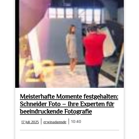
Meisterhafte Momente festgehalten:
Schneider Foto – Ihre Experten für
beeindruckende Fotografie
17
erwinadamsde
|
|
10:40
17 Juli 2025
erwinadamsde
Juli
2025