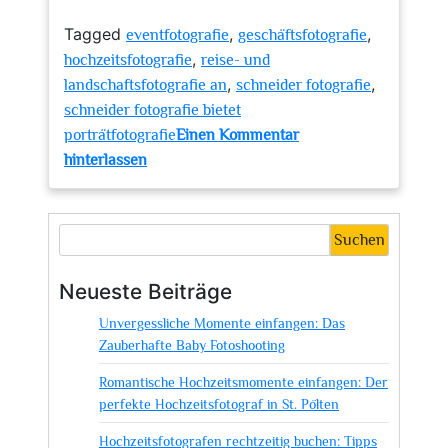
Tagged
,
,
eventfotografie
geschäftsfotografie
,
hochzeitsfotografie
reise- und
,
,
landschaftsfotografie an
schneider fotografie
schneider fotografie bietet
porträtfotografie
Einen Kommentar
zu
hinterlassen
Meisterhafte
Momentaufnahmen:
Das
Suchen
künstlerische
Flair
Neueste Beiträge
von
Unvergessliche Momente einfangen: Das
Schneider
Zauberhafte Baby Fotoshooting
Fotografie
Romantische Hochzeitsmomente einfangen: Der
perfekte Hochzeitsfotograf in St. Pölten
Hochzeitsfotografen rechtzeitig buchen: Tipps