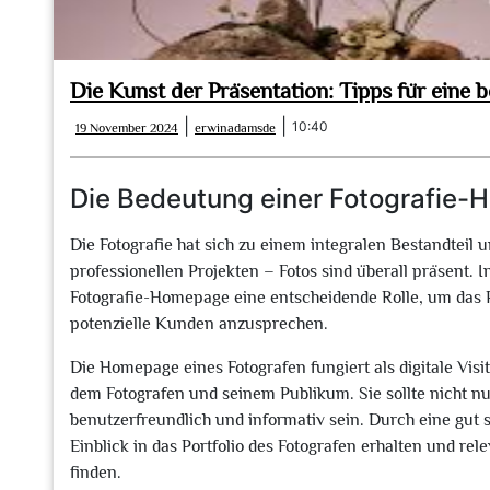
Die Kunst der Präsentation: Tipps für ein
19
erwinadamsde
|
|
10:40
19 November 2024
erwinadamsde
November
2024
Die Bedeutung einer Fotografie
Die Fotografie hat sich zu einem integralen Bestandteil u
professionellen Projekten – Fotos sind überall präsent.
Fotografie-Homepage eine entscheidende Rolle, um das Po
potenzielle Kunden anzusprechen.
Die Homepage eines Fotografen fungiert als digitale Vis
dem Fotografen und seinem Publikum. Sie sollte nicht nu
benutzerfreundlich und informativ sein. Durch eine gut
Einblick in das Portfolio des Fotografen erhalten und re
finden.