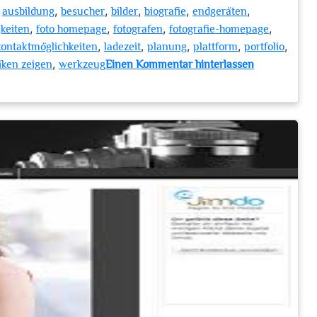
,
,
,
,
,
,
ausbildung
besucher
bilder
biografie
endgeräten
,
,
,
,
gkeiten
foto homepage
fotografen
fotografie-homepage
,
,
,
,
,
kontaktmöglichkeiten
ladezeit
planung
plattform
portfolio
,
iken zeigen
werkzeug
Einen Kommentar hinterlassen