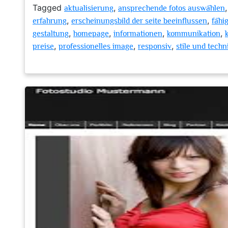
Tagged
,
aktualisierung
ansprechende fotos auswählen
,
,
erfahrung
erscheinungsbild der seite beeinflussen
fähi
,
,
,
,
gestaltung
homepage
informationen
kommunikation
,
,
,
preise
professionelles image
responsiv
stile und techn
zu
Die
Kunst
der
Präsentation:
Tipps
für
eine
beeindruckende
Foto-
Homepage