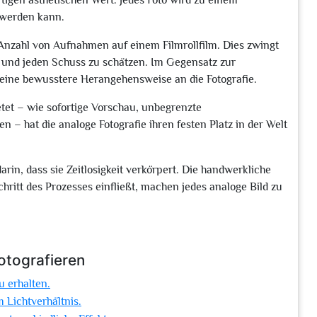
tigen ästhetischen Wert. Jedes Foto wird zu einem
t werden kann.
 Anzahl von Aufnahmen auf einem Filmrollfilm. Dies zwingt
n und jeden Schuss zu schätzen. Im Gegensatz zur
 eine bewusstere Herangehensweise an die Fotografie.
bietet – wie sofortige Vorschau, unbegrenzte
 – hat die analoge Fotografie ihren festen Platz in der Welt
arin, dass sie Zeitlosigkeit verkörpert. Die handwerkliche
hritt des Prozesses einfließt, machen jedes analoge Bild zu
otografieren
u erhalten.
 Lichtverhältnis.