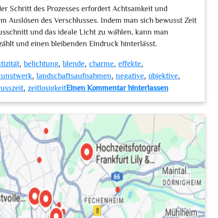
r Schritt des Prozesses erfordert Achtsamkeit und
um Auslösen des Verschlusses. Indem man sich bewusst Zeit
usschnitt und das ideale Licht zu wählen, kann man
zählt und einen bleibenden Eindruck hinterlässt.
,
,
,
,
,
tizität
belichtung
blende
charme
effekte
,
,
,
,
kunstwerk
landschaftsaufnahmen
negative
objektive
,
zu
usszeit
zeitlosigkeit
Einen Kommentar hinterlassen
Die
Kunst
des
analogen
Fotografierens:
Zeitlose
Schönheit
im
digitalen
Zeitalter