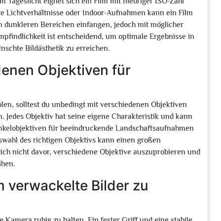
m Tageslicht eignet sich ein Film mit niedriger ISO-Zahl
tere Lichtverhältnisse oder Indoor-Aufnahmen kann ein Film
in dunkleren Bereichen einfangen, jedoch mit möglicher
mpfindlichkeit ist entscheidend, um optimale Ergebnisse in
nschte Bildästhetik zu erreichen.
denen Objektiven für
len, solltest du unbedingt mit verschiedenen Objektiven
. Jedes Objektiv hat seine eigene Charakteristik und kann
winkelobjektiven für beeindruckende Landschaftsaufnahmen
Auswahl des richtigen Objektivs kann einen großen
dich nicht davor, verschiedene Objektive auszuprobieren und
ihen.
 verwackelte Bilder zu
 Kamera ruhig zu halten. Ein fester Griff und eine stabile