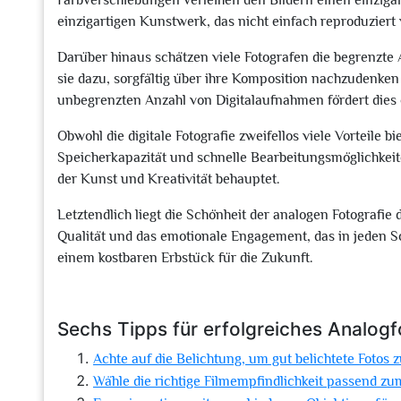
Farbverschiebungen verleihen den Bildern einen einzigar
einzigartigen Kunstwerk, das nicht einfach reproduzier
Darüber hinaus schätzen viele Fotografen die begrenzte
sie dazu, sorgfältig über ihre Komposition nachzudenke
unbegrenzten Anzahl von Digitalaufnahmen fördert dies
Obwohl die digitale Fotografie zweifellos viele Vorteile 
Speicherkapazität und schnelle Bearbeitungsmöglichkeiten
der Kunst und Kreativität behauptet.
Letztendlich liegt die Schönheit der analogen Fotografie d
Qualität und das emotionale Engagement, das in jeden Sc
einem kostbaren Erbstück für die Zukunft.
Sechs Tipps für erfolgreiches Analogf
Achte auf die Belichtung, um gut belichtete Fotos z
Wähle die richtige Filmempfindlichkeit passend zum