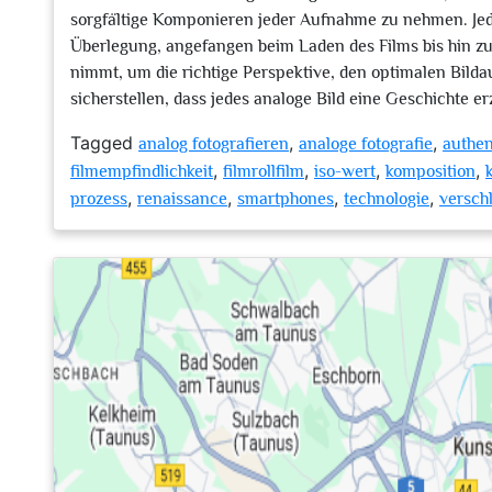
sorgfältige Komponieren jeder Aufnahme zu nehmen. Jede
Überlegung, angefangen beim Laden des Films bis hin z
nimmt, um die richtige Perspektive, den optimalen Bilda
sicherstellen, dass jedes analoge Bild eine Geschichte er
Tagged
,
,
analog fotografieren
analoge fotografie
authen
,
,
,
,
filmempfindlichkeit
filmrollfilm
iso-wert
komposition
,
,
,
,
prozess
renaissance
smartphones
technologie
verschl