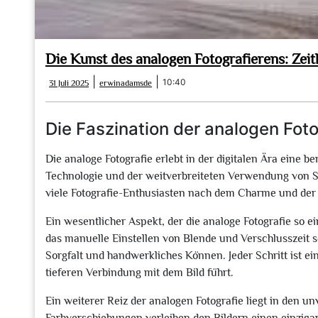
Die Kunst des analogen Fotografierens: Zeitl
31
erwinadamsde
|
|
10:40
31 Juli 2025
erwinadamsde
Juli
2025
Die Faszination der analogen Foto
Die analoge Fotografie erlebt in der digitalen Ära eine b
Technologie und der weitverbreiteten Verwendung von 
viele Fotografie-Enthusiasten nach dem Charme und der Au
Ein wesentlicher Aspekt, der die analoge Fotografie so ei
das manuelle Einstellen von Blende und Verschlusszeit 
Sorgfalt und handwerkliches Können. Jeder Schritt ist e
tieferen Verbindung mit dem Bild führt.
Ein weiterer Reiz der analogen Fotografie liegt in den u