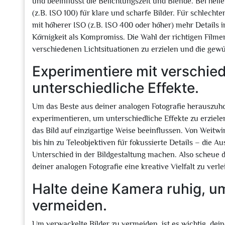
und beeinflusst die Belichtungszeit und Blende. Bei helle
(z.B. ISO 100) für klare und scharfe Bilder. Für schlech
mit höherer ISO (z.B. ISO 400 oder höher) mehr Details 
Körnigkeit als Kompromiss. Die Wahl der richtigen Filme
verschiedenen Lichtsituationen zu erzielen und die gewü
Experimentiere mit verschie
unterschiedliche Effekte.
Um das Beste aus deiner analogen Fotografie herauszuho
experimentieren, um unterschiedliche Effekte zu erzielen
das Bild auf einzigartige Weise beeinflussen. Von Weit
bis hin zu Teleobjektiven für fokussierte Details – die 
Unterschied in der Bildgestaltung machen. Also scheue 
deiner analogen Fotografie eine kreative Vielfalt zu verle
Halte deine Kamera ruhig, um
vermeiden.
Um verwackelte Bilder zu vermeiden, ist es wichtig, deine