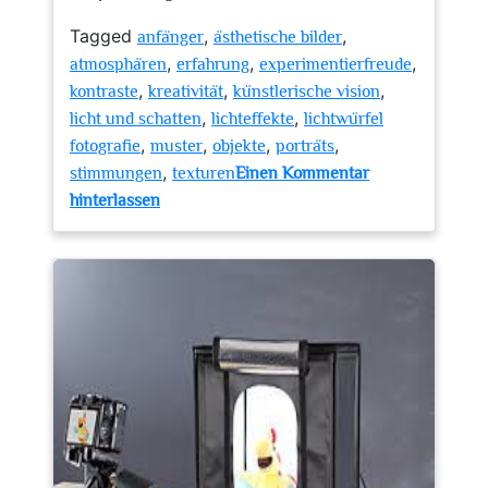
Tagged
,
,
anfänger
ästhetische bilder
,
,
,
atmosphären
erfahrung
experimentierfreude
,
,
,
kontraste
kreativität
künstlerische vision
,
,
licht und schatten
lichteffekte
lichtwürfel
,
,
,
,
fotografie
muster
objekte
porträts
,
stimmungen
texturen
Einen Kommentar
zu
hinterlassen
Innovative
Lichtspiele:
Die
Faszination
der
Lichtwürfel
Fotografie