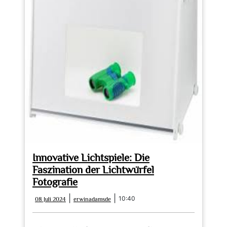
Innovative Lichtspiele: Die
Faszination der Lichtwürfel
Fotografie
08
erwinadamsde
|
|
10:40
08 Juli 2024
erwinadamsde
Juli
2024