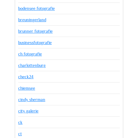
bodensee fotografie
breuningerland
brunner fotografie
businessfotografie
ch fotografie
charlottenburg
check24
chiemsee
cindy sherman
city galerie
ck
ct