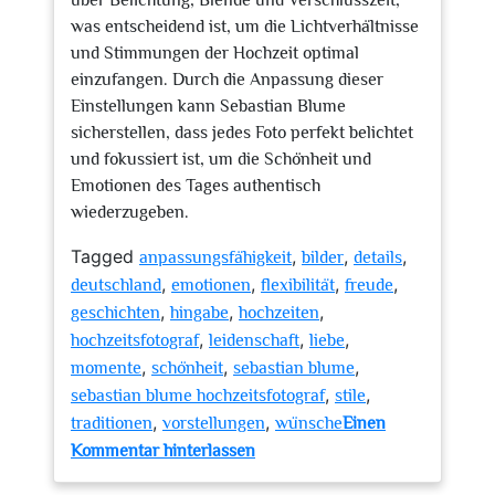
über Belichtung, Blende und Verschlusszeit,
was entscheidend ist, um die Lichtverhältnisse
und Stimmungen der Hochzeit optimal
einzufangen. Durch die Anpassung dieser
Einstellungen kann Sebastian Blume
sicherstellen, dass jedes Foto perfekt belichtet
und fokussiert ist, um die Schönheit und
Emotionen des Tages authentisch
wiederzugeben.
Tagged
,
,
,
anpassungsfähigkeit
bilder
details
,
,
,
,
deutschland
emotionen
flexibilität
freude
,
,
,
geschichten
hingabe
hochzeiten
,
,
,
hochzeitsfotograf
leidenschaft
liebe
,
,
,
momente
schönheit
sebastian blume
,
,
sebastian blume hochzeitsfotograf
stile
,
,
traditionen
vorstellungen
wünsche
Einen
zu
Kommentar hinterlassen
Die