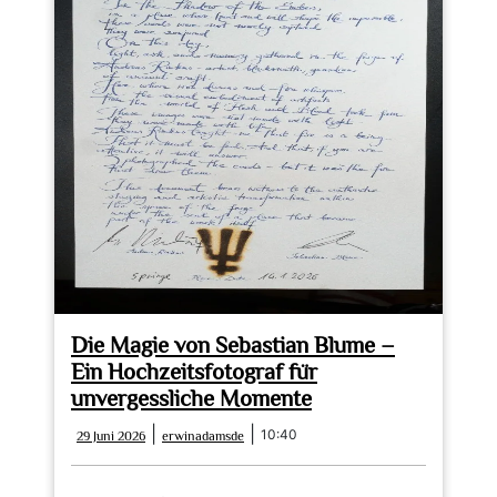
Die Magie von Sebastian Blume –
Ein Hochzeitsfotograf für
unvergessliche Momente
29
erwinadamsde
|
|
10:40
29 Juni 2026
erwinadamsde
Juni
2026