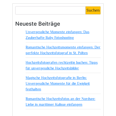
Magie
von
Suchen
Sebastian
Blume
Neueste Beiträge
–
Unvergessliche Momente einfangen: Das
Ein
Zauberhafte Baby Fotoshooting
Hochzeitsfotograf
für
Romantische Hochzeitsmomente einfangen: Der
unvergessliche
perfekte Hochzeitsfotograf in St. Pölten
Momente
Hochzeitsfotografen rechtzeitig buchen: Tipps
für unvergessliche Hochzeitsbilder
Magische Hochzeitsfotografie in Berlin:
Unvergessliche Momente für die Ewigkeit
festhalten
Romantische Hochzeitsfotos an der Nordsee:
Liebe in maritimer Kulisse einfangen