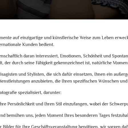
mente auf einzigartige und künstlerische Weise zum Leben erweck
nternationale Kunden bedient.
enschaftlich daran interessiert, Emotionen, Schönheit und Spontan
elt, der durch seine Fähigkeit gekennzeichnet ist, natürliche Mome
sagisten und Stylisten, die sich dafür einsetzen, Ihnen ein außer
 Dienstleistungen anzubieten, die Ihren spezifischen Wünschen un
ografie spezialisiert, darunter:
Ihre Persönlichkeit und Ihren Stil einzufangen, wobei der Schwerpu
t, und bemühen uns, jeden Moment Ihres besonderen Tages festzuha
er Bilder für Ihre Geschäftsveranstaltung benötigen, wir sorgen d