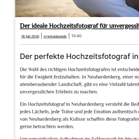
Der ideale Hochzeitsfotograf für unverges
18
erwinadamsde
|
|
10:40
18 Juli 2026
erwinadamsde
Juli
2026
Der perfekte Hochzeitsfotograf 
Die Wahl des richtigen Hochzeitsfotografen ist entsche
für die Ewigkeit festzuhalten. In Neuhardenberg, einer 
atemberaubender Landschaft, gibt es eine Vielzahl talenti
unvergesslichen Erlebnis zu machen.
Ein Hochzeitsfotograf in Neuhardenberg versteht die Bed
jedes Lächeln, jede Träne und jede Emotion authentisch
von Neuhardenberg als Kulisse schaffen diese Fotografen 
gerne betrachten werden.