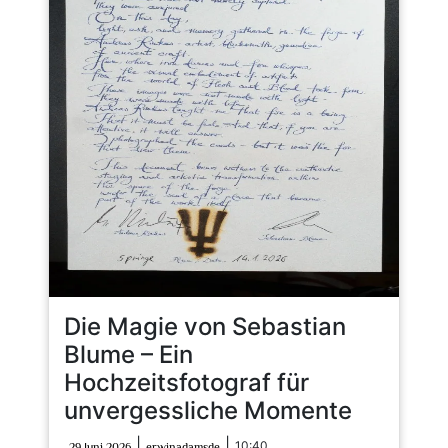
Die Magie von Sebastian
Blume – Ein
Hochzeitsfotograf für
unvergessliche Momente
29
erwinadamsde
|
|
10:40
29 Juni 2026
erwinadamsde