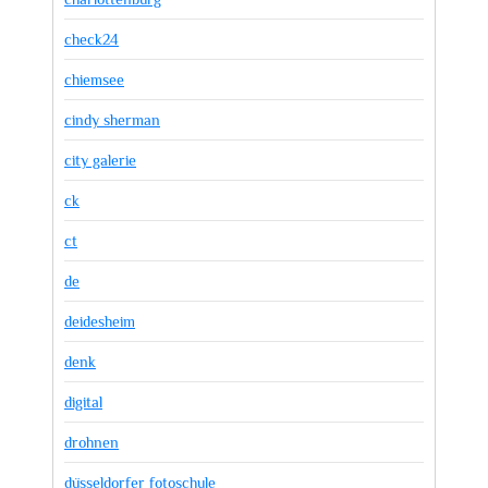
check24
chiemsee
cindy sherman
city galerie
ck
ct
de
deidesheim
denk
digital
drohnen
düsseldorfer fotoschule