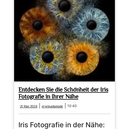
Entdecken Sie die Schönheit der Iris
Fotografie in Ihrer Nähe
21
erwinadamsde
|
|
10:40
21 Mai 2024
erwinadamsde
Mai
2024
Iris Fotografie in der Nähe: