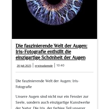
Die faszinierende Welt der Augen:
Iris-Fotografie enthüllt die
einzigartige Schönheit der Augen
20
erwinadamsde
|
|
10:40
20 Juli 2023
erwinadamsde
Juli
2023
Die faszinierende Welt der Augen: Iris-
Fotografie
Unsere Augen sind nicht nur ein Fenster zur
Seele, sondern auch einzigartige Kunstwerke
der Natur. Die Iris, der farbige Teil unserer