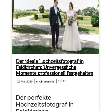
für
Ihre
Traumhochzeit
Der ideale Hochzeitsfotograf in
Feldkirchen: Unvergessliche
Momente professionell festgehalten
29
erwinadamsde
|
|
10:40
29 Mai 2026
erwinadamsde
Mai
2026
Der perfekte
Hochzeitsfotograf in