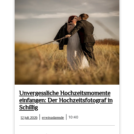
Unvergessliche Hochzeitsmomente
einfangen: Der Hochzeitsfotograf in
Schillig
12
erwinadamsde
|
|
10:40
12 Juli 2026
erwinadamsde
Juli
2026