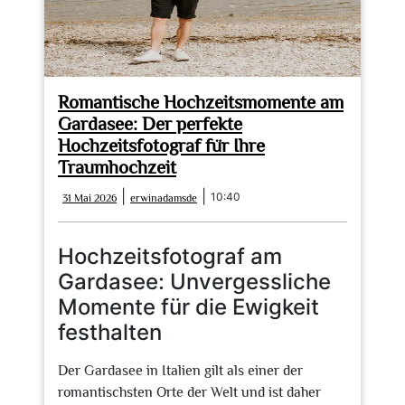
Romantische Hochzeitsmomente am
Gardasee: Der perfekte
Hochzeitsfotograf für Ihre
Traumhochzeit
31
erwinadamsde
|
|
10:40
31 Mai 2026
erwinadamsde
Mai
2026
Hochzeitsfotograf am
Gardasee: Unvergessliche
Momente für die Ewigkeit
festhalten
Der Gardasee in Italien gilt als einer der
romantischsten Orte der Welt und ist daher