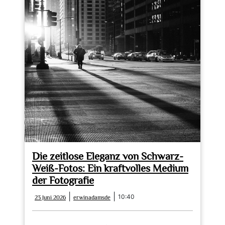
Die zeitlose Eleganz von Schwarz-
Weiß-Fotos: Ein kraftvolles Medium
der Fotografie
23
erwinadamsde
|
|
10:40
23 Juni 2026
erwinadamsde
Juni
2026