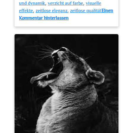
,
,
und dynamik
verzicht auf farbe
visuelle
,
,
effekte
zeitlose eleganz
zeitlose qualität
Einen
zu
Kommentar hinterlassen
Die
zeitlose
Eleganz
von
Schwarz-
Weiß-
Fotos:
Ein
kraftvolles
Medium
der
Fotografie