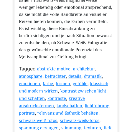
daher in Schwarz-Weiß möglicherweise
weniger lebendig oder emotional ansprechend,
da sie nicht die volle Bandbreite an visuellen
Reizen bieten können, die Farben vermitteln.
Es ist wichtig, diese Einschränkung zu
berücksichtigen und je nach Situation bewusst
zu entscheiden, ob Schwarz-Weiß-Fotografie
das gewünschte emotionale Potenzial des
Motivs optimal zur Geltung bringt.
Tagged
,
,
abstrakte motive
architektur
,
,
,
,
atmosphäre
betrachter
details
dramatik
,
,
,
,
emotionen
farbe
formen
gefühle
klassisch
,
und modern wirken
kontrast zwischen licht
,
,
und schatten
kontraste
kreative
,
,
,
ausdrucksformen
landschaften
lichtführung
,
,
porträts
relevanz und ästhetik behalten
,
,
schwarz weiß fotos
schwarz-weiß-fotos
,
,
,
spannung erzeugen
stimmung
texturen
tiefe