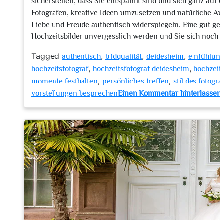
sicherstellen, dass Sie entspannt sind und sich ganz a
Fotografen, kreative Ideen umzusetzen und natürliche 
Liebe und Freude authentisch widerspiegeln. Eine gut gepl
Hochzeitsbilder unvergesslich werden und Sie sich noch
Tagged
,
,
,
authentisch
bildqualität
deidesheim
einfühlu
,
,
hochzeitsfotograf
hochzeitsfotograf deidesheim
hochzei
,
,
momente festhalten
persönliches treffen
stil des fotog
vorstellungen besprechen
Einen Kommentar hinterlasse