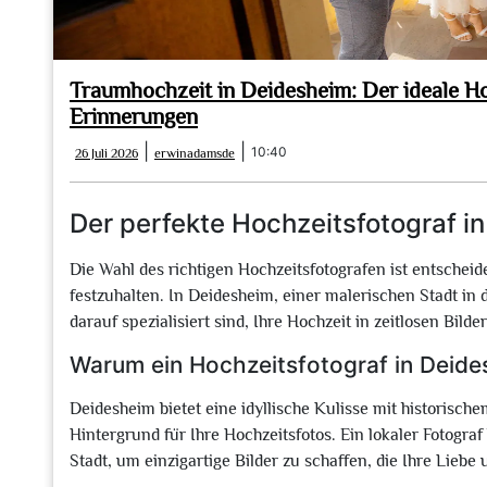
Traumhochzeit in Deidesheim: Der ideale Ho
Erinnerungen
26
erwinadamsde
|
|
10:40
26 Juli 2026
erwinadamsde
Juli
2026
Der perfekte Hochzeitsfotograf i
Die Wahl des richtigen Hochzeitsfotografen ist entsche
festzuhalten. In Deidesheim, einer malerischen Stadt in de
darauf spezialisiert sind, Ihre Hochzeit in zeitlosen Bild
Warum ein Hochzeitsfotograf in Deid
Deidesheim bietet eine idyllische Kulisse mit historis
Hintergrund für Ihre Hochzeitsfotos. Ein lokaler Fotogra
Stadt, um einzigartige Bilder zu schaffen, die Ihre Liebe