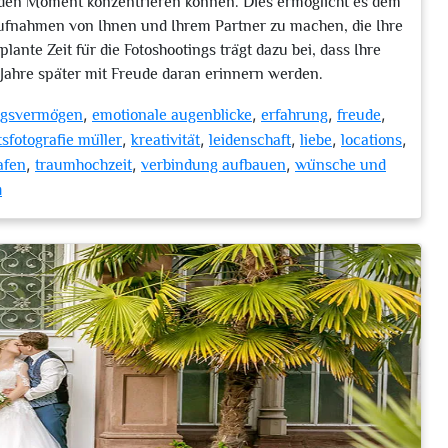
uf den Moment konzentrieren können. Dies ermöglicht es dem
Aufnahmen von Ihnen und Ihrem Partner zu machen, die Ihre
ante Zeit für die Fotoshootings trägt dazu bei, dass Ihre
 Jahre später mit Freude daran erinnern werden.
,
,
,
,
ngsvermögen
emotionale augenblicke
erfahrung
freude
,
,
,
,
,
tsfotografie müller
kreativität
leidenschaft
liebe
locations
,
,
,
rafen
traumhochzeit
verbindung aufbauen
wünsche und
zu
n
Traumhochzeit
in
Deidesheim:
Der
ideale
Hochzeitsfotograf
für
unvergessliche
Erinnerungen