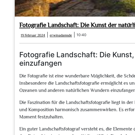
Fotografie Landschaft: Die Kunst der natür
19
erwinadamsde
|
|
10:40
19 Februar 2024
erwinadamsde
Februar
2024
Fotografie Landschaft: Die Kunst,
einzufangen
Die Fotografie ist eine wunderbare Möglichkeit, die Sch
Insbesondere die Landschaftsfotografie ermöglicht es 
Ozeanen und anderen natürlichen Wundern einzufangen
Die Faszination für die Landschaftsfotografie liegt in d
und Komposition harmonisch zusammenwirken. Es erford
Moment festzuhalten.
Ein guter Landschaftsfotograf versteht es, die Elemente 