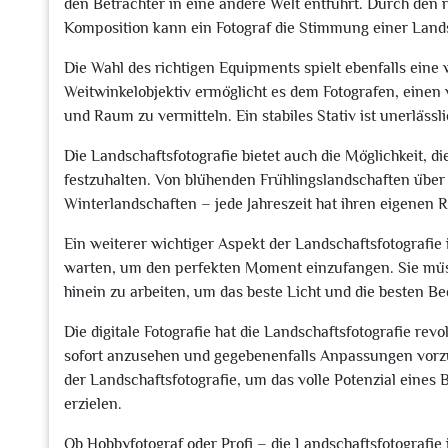
den Betrachter in eine andere Welt entführt. Durch den 
Komposition kann ein Fotograf die Stimmung einer Lands
Die Wahl des richtigen Equipments spielt ebenfalls eine w
Weitwinkelobjektiv ermöglicht es dem Fotografen, einen
und Raum zu vermitteln. Ein stabiles Stativ ist unerläss
Die Landschaftsfotografie bietet auch die Möglichkeit, 
festzuhalten. Von blühenden Frühlingslandschaften über
Winterlandschaften – jede Jahreszeit hat ihren eigenen R
Ein weiterer wichtiger Aspekt der Landschaftsfotografie
warten, um den perfekten Moment einzufangen. Sie müsse
hinein zu arbeiten, um das beste Licht und die besten B
Die digitale Fotografie hat die Landschaftsfotografie revo
sofort anzusehen und gegebenenfalls Anpassungen vorzun
der Landschaftsfotografie, um das volle Potenzial eine
erzielen.
Ob Hobbyfotograf oder Profi – die Landschaftsfotografie 