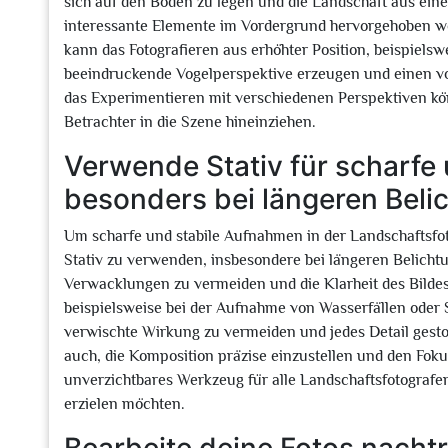
sich auf den Boden zu legen und die Landschaft aus ein
interessante Elemente im Vordergrund hervorgehoben wer
kann das Fotografieren aus erhöhter Position, beispiels
beeindruckende Vogelperspektive erzeugen und einen vol
das Experimentieren mit verschiedenen Perspektiven könn
Betrachter in die Szene hineinziehen.
Verwende Stativ für scharfe
besonders bei längeren Beli
Um scharfe und stabile Aufnahmen in der Landschaftsfoto
Stativ zu verwenden, insbesondere bei längeren Belichtung
Verwacklungen zu vermeiden und die Klarheit des Bildes
beispielsweise bei der Aufnahme von Wasserfällen oder S
verwischte Wirkung zu vermeiden und jedes Detail gesto
auch, die Komposition präzise einzustellen und den Fokus
unverzichtbares Werkzeug für alle Landschaftsfotografe
erzielen möchten.