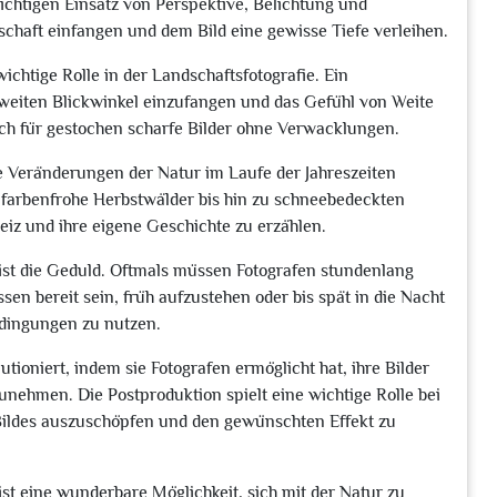
richtigen Einsatz von Perspektive, Belichtung und
chaft einfangen und dem Bild eine gewisse Tiefe verleihen.
ichtige Rolle in der Landschaftsfotografie. Ein
 weiten Blickwinkel einzufangen und das Gefühl von Weite
lich für gestochen scharfe Bilder ohne Verwacklungen.
die Veränderungen der Natur im Laufe der Jahreszeiten
 farbenfrohe Herbstwälder bis hin zu schneebedeckten
eiz und ihre eigene Geschichte zu erzählen.
 ist die Geduld. Oftmals müssen Fotografen stundenlang
n bereit sein, früh aufzustehen oder bis spät in die Nacht
edingungen zu nutzen.
lutioniert, indem sie Fotografen ermöglicht hat, ihre Bilder
ehmen. Die Postproduktion spielt eine wichtige Rolle bei
s Bildes auszuschöpfen und den gewünschten Effekt zu
ist eine wunderbare Möglichkeit, sich mit der Natur zu