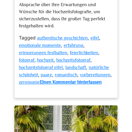
Absprache über Ihre Erwartungen und
Wünsche für die Hochzeitsfotografie, um
sicherzustellen, dass Ihr großer Tag perfekt
festgehalten wird.
Tagged
,
,
authentische geschichten
eifel
,
,
emotionale momente
erfahrung
,
,
erinnerungen festhalten
feierlichkeiten
,
,
,
fotograf
hochzeit
hochzeitsfotograf
,
,
hochzeitsfotograf eifel
landschaft
natürliche
,
,
,
,
schönheit
paare
romantisch
vorbereitungen
zeremonie
Einen Kommentar hinterlassen
zu
Romantische
Hochzeitsmomente
in
der
Eifel:
Der