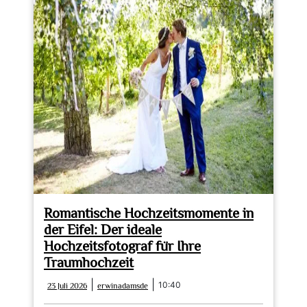
Romantische Hochzeitsmomente in
der Eifel: Der ideale
Hochzeitsfotograf für Ihre
Traumhochzeit
23
erwinadamsde
|
|
10:40
23 Juli 2026
erwinadamsde
Juli
2026