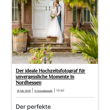
ideale
Hochzeitsfotograf
für
Ihre
Traumhochzeit
Der ideale Hochzeitsfotograf für
unvergessliche Momente in
Nordhessen
16
erwinadamsde
|
|
10:40
16 Juli 2026
erwinadamsde
Juli
2026
Der perfekte