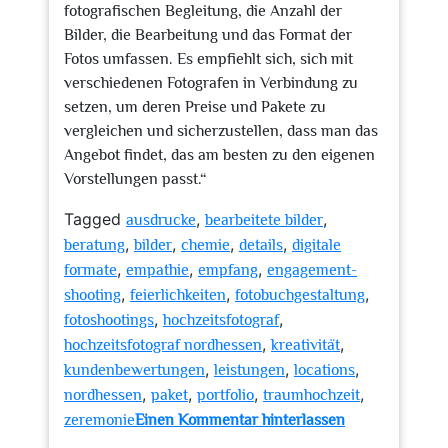
fotografischen Begleitung, die Anzahl der
Bilder, die Bearbeitung und das Format der
Fotos umfassen. Es empfiehlt sich, sich mit
verschiedenen Fotografen in Verbindung zu
setzen, um deren Preise und Pakete zu
vergleichen und sicherzustellen, dass man das
Angebot findet, das am besten zu den eigenen
Vorstellungen passt.“
Tagged
,
,
ausdrucke
bearbeitete bilder
,
,
,
,
beratung
bilder
chemie
details
digitale
,
,
,
formate
empathie
empfang
engagement-
,
,
,
shooting
feierlichkeiten
fotobuchgestaltung
,
,
fotoshootings
hochzeitsfotograf
,
,
hochzeitsfotograf nordhessen
kreativität
,
,
,
kundenbewertungen
leistungen
locations
,
,
,
,
nordhessen
paket
portfolio
traumhochzeit
zeremonie
Einen Kommentar hinterlassen
zu