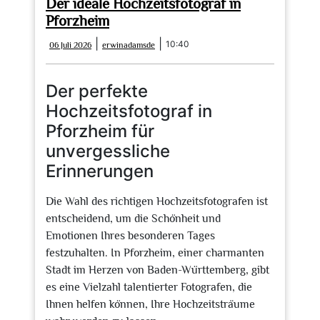
Der ideale Hochzeitsfotograf in
Pforzheim
06
erwinadamsde
|
|
10:40
06 Juli 2026
erwinadamsde
Juli
2026
Der perfekte
Hochzeitsfotograf in
Pforzheim für
unvergessliche
Erinnerungen
Die Wahl des richtigen Hochzeitsfotografen ist
entscheidend, um die Schönheit und
Emotionen Ihres besonderen Tages
festzuhalten. In Pforzheim, einer charmanten
Stadt im Herzen von Baden-Württemberg, gibt
es eine Vielzahl talentierter Fotografen, die
Ihnen helfen können, Ihre Hochzeitsträume