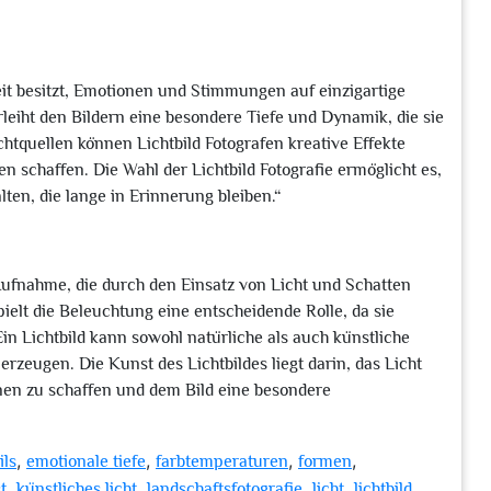
gkeit besitzt, Emotionen und Stimmungen auf einzigartige
leiht den Bildern eine besondere Tiefe und Dynamik, die sie
chtquellen können Lichtbild Fotografen kreative Effekte
 schaffen. Die Wahl der Lichtbild Fotografie ermöglicht es,
ten, die lange in Erinnerung bleiben.“
he Aufnahme, die durch den Einsatz von Licht und Schatten
spielt die Beleuchtung eine entscheidende Rolle, da sie
n Lichtbild kann sowohl natürliche als auch künstliche
zeugen. Die Kunst des Lichtbildes liegt darin, das Licht
onen zu schaffen und dem Bild eine besondere
,
,
,
,
ils
emotionale tiefe
farbtemperaturen
formen
,
,
,
,
t
künstliches licht
landschaftsfotografie
licht
lichtbild