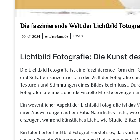
Die faszinierende Welt der Lichtbild Fotogr
20
erwinadamsde
|
|
10:40
20 Juli 2024
erwinadamsde
Juli
2024
Lichtbild Fotografie: Die Kunst d
Die Lichtbild Fotografie ist eine faszinierende Form der F
und Schatten konzentriert. In der Welt der Fotografie spi
Texturen und Stimmungen eines Bildes beeinflusst. Dur
Fotografen atemberaubende visuelle Effekte erzeugen und
Ein wesentlicher Aspekt der Lichtbild Fotografie ist das
ihrer Auswirkungen auf ein Foto. Natürliches Licht, wi
erzeugen, während künstliches Licht, wie Studio-Blitze,
Ein talentierter Lichtbild Fotograf versteht es, das vorh