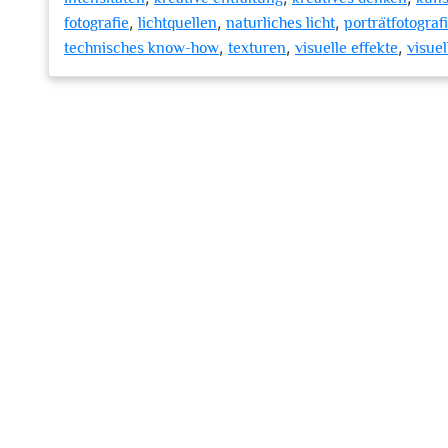
,
,
,
fotografie
lichtquellen
naturliches licht
porträtfotograf
,
,
,
technisches know-how
texturen
visuelle effekte
visue