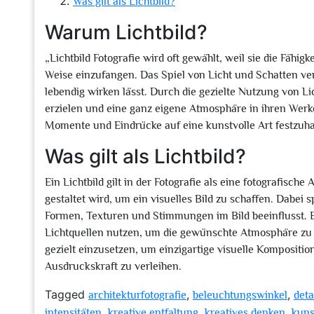
Was gilt als Lichtbild?
Warum Lichtbild?
„Lichtbild Fotografie wird oft gewählt, weil sie die Fähi
Weise einzufangen. Das Spiel von Licht und Schatten ver
lebendig wirken lässt. Durch die gezielte Nutzung von Li
erzielen und eine ganz eigene Atmosphäre in ihren Werken
Momente und Eindrücke auf eine kunstvolle Art festzuhal
Was gilt als Lichtbild?
Ein Lichtbild gilt in der Fotografie als eine fotografisc
gestaltet wird, um ein visuelles Bild zu schaffen. Dabei 
Formen, Texturen und Stimmungen im Bild beeinflusst. Ei
Lichtquellen nutzen, um die gewünschte Atmosphäre zu er
gezielt einzusetzen, um einzigartige visuelle Kompositi
Ausdruckskraft zu verleihen.
Tagged
,
,
architekturfotografie
beleuchtungswinkel
deta
,
,
,
intensitäten
kreative entfaltung
kreatives denken
kuns