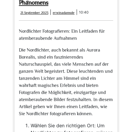
Phänomens
21
erwinadamsde
|
|
10:40
21 September 2023
erwinadamsde
September
2023
Nordlichter Fotografieren: Ein Leitfaden für
atemberaubende Aufnahmen
Die Nordlichter, auch bekannt als Aurora
Borealis, sind ein faszinierendes
Naturschauspiel, das viele Menschen auf der
ganzen Welt begeistert. Diese leuchtenden und
tanzenden Lichter am Himmel sind ein
wahrhaft magisches Erlebnis und bieten
Fotografen die Möglichkeit, einzigartige und
atemberaubende Bilder festzuhalten. In diesem
Artikel geben wir Ihnen einen Leitfaden, wie
Sie Nordlichter fotografieren können.
Wählen Sie den richtigen Ort: Um