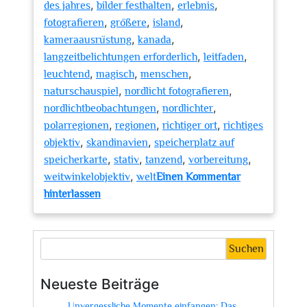
,
,
,
des jahres
bilder festhalten
erlebnis
,
,
,
fotografieren
größere
island
,
,
kameraausrüstung
kanada
,
,
langzeitbelichtungen erforderlich
leitfaden
,
,
,
leuchtend
magisch
menschen
,
,
naturschauspiel
nordlicht fotografieren
,
,
nordlichtbeobachtungen
nordlichter
,
,
,
polarregionen
regionen
richtiger ort
richtiges
,
,
objektiv
skandinavien
speicherplatz auf
,
,
,
,
speicherkarte
stativ
tanzend
vorbereitung
,
weitwinkelobjektiv
welt
Einen Kommentar
zu
hinterlassen
Faszination
Nordlicht:
Ein
Suchen
Leitfaden
zum
Neueste Beiträge
Fotografieren
Unvergessliche Momente einfangen: Das