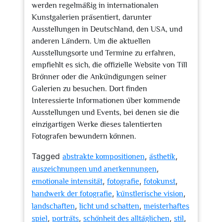
werden regelmäßig in internationalen
Kunstgalerien präsentiert, darunter
Ausstellungen in Deutschland, den USA, und
anderen Ländern. Um die aktuellen
Ausstellungsorte und Termine zu erfahren,
empfiehlt es sich, die offizielle Website von Till
Brönner oder die Ankündigungen seiner
Galerien zu besuchen. Dort finden
Interessierte Informationen über kommende
Ausstellungen und Events, bei denen sie die
einzigartigen Werke dieses talentierten
Fotografen bewundern können.
Tagged
,
,
abstrakte kompositionen
ästhetik
,
auszeichnungen und anerkennungen
,
,
,
emotionale intensität
fotografie
fotokunst
,
,
handwerk der fotografie
künstlerische vision
,
,
landschaften
licht und schatten
meisterhaftes
,
,
,
,
spiel
porträts
schönheit des alltäglichen
stil