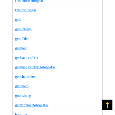
freelance fotograf
friedrichshain
gala
geburtstag
gemälde
gerhard
gerhard richter
gerhard richter fotografie
geschenkidee
gladbach
godesburg
großformatfotografie
Na
hammer