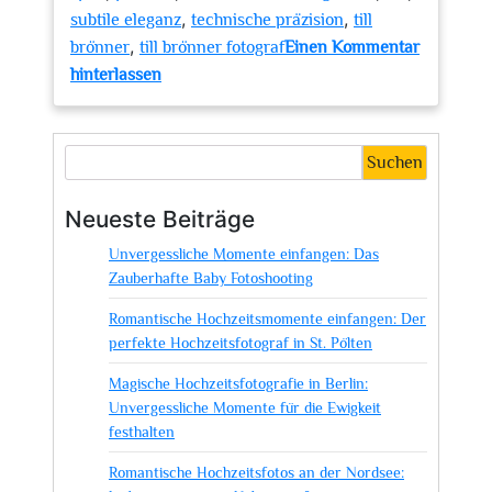
,
,
subtile eleganz
technische präzision
till
,
brönner
till brönner fotograf
Einen Kommentar
zu
hinterlassen
Meisterhaftes
Spiel
mit
Suchen
Licht
und
Neueste Beiträge
Schatten:
Unvergessliche Momente einfangen: Das
Die
Zauberhafte Baby Fotoshooting
Welt
von
Romantische Hochzeitsmomente einfangen: Der
Till
perfekte Hochzeitsfotograf in St. Pölten
Brönner
Magische Hochzeitsfotografie in Berlin:
Fotograf
Unvergessliche Momente für die Ewigkeit
festhalten
Romantische Hochzeitsfotos an der Nordsee: