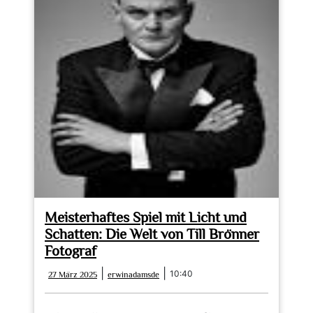
Meisterhaftes Spiel mit Licht und
Schatten: Die Welt von Till Brönner
Fotograf
27
erwinadamsde
|
|
10:40
27 März 2025
erwinadamsde
März
2025