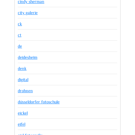
cindy sherman
city galerie
ck
ct
de
deidesheim
denk
digital
drohnen
düsseldorfer fotoschule
eickel
eifel