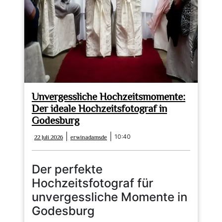
Ihre
Traumhochzeit
Unvergessliche Hochzeitsmomente:
Der ideale Hochzeitsfotograf in
Godesburg
22
erwinadamsde
|
|
10:40
22 Juli 2026
erwinadamsde
Juli
2026
Der perfekte
Hochzeitsfotograf für
unvergessliche Momente in
Godesburg