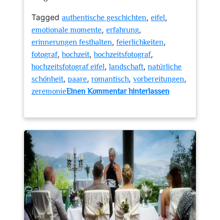
Tagged
,
,
authentische geschichten
eifel
,
,
emotionale momente
erfahrung
,
,
erinnerungen festhalten
feierlichkeiten
,
,
,
fotograf
hochzeit
hochzeitsfotograf
,
,
hochzeitsfotograf eifel
landschaft
natürliche
,
,
,
,
schönheit
paare
romantisch
vorbereitungen
zeremonie
Einen Kommentar hinterlassen
zu
Romantische
Hochzeitsmomente
in
der
Eifel:
Der
ideale
Hochzeitsfotograf
für