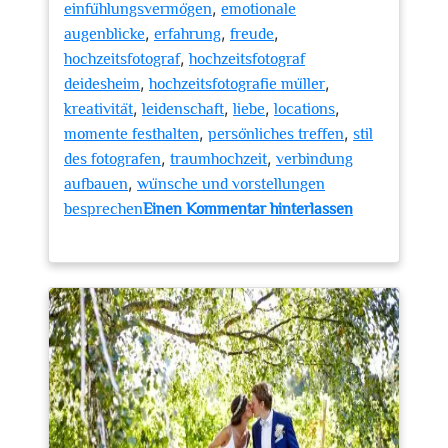
,
einfühlungsvermögen
emotionale
,
,
,
augenblicke
erfahrung
freude
,
hochzeitsfotograf
hochzeitsfotograf
,
,
deidesheim
hochzeitsfotografie müller
,
,
,
,
kreativität
leidenschaft
liebe
locations
,
,
momente festhalten
persönliches treffen
stil
,
,
des fotografen
traumhochzeit
verbindung
,
aufbauen
wünsche und vorstellungen
besprechen
Einen Kommentar hinterlassen
zu
Traumhochzeit
in
Deidesheim:
Der
ideale
Hochzeitsfotograf
für
unvergessliche