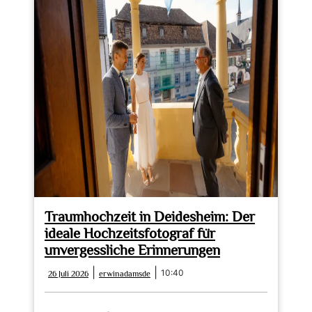
Traumhochzeit in Deidesheim: Der
ideale Hochzeitsfotograf für
unvergessliche Erinnerungen
26
erwinadamsde
|
|
10:40
26 Juli 2026
erwinadamsde
Juli
2026