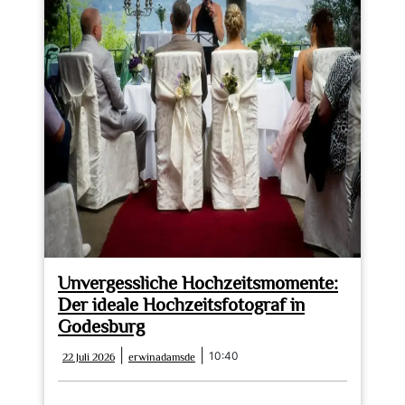
Hochzeitsfotograf
für
unvergessliche
Erinnerungen
Unvergessliche Hochzeitsmomente:
Der ideale Hochzeitsfotograf in
Godesburg
22
erwinadamsde
|
|
10:40
22 Juli 2026
erwinadamsde
Juli
2026