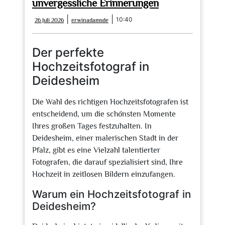
unvergessliche Erinnerungen
26
erwinadamsde
|
|
10:40
26 Juli 2026
erwinadamsde
Juli
2026
Der perfekte
Hochzeitsfotograf in
Deidesheim
Die Wahl des richtigen Hochzeitsfotografen ist
entscheidend, um die schönsten Momente
Ihres großen Tages festzuhalten. In
Deidesheim, einer malerischen Stadt in der
Pfalz, gibt es eine Vielzahl talentierter
Fotografen, die darauf spezialisiert sind, Ihre
Hochzeit in zeitlosen Bildern einzufangen.
Warum ein Hochzeitsfotograf in
Deidesheim?