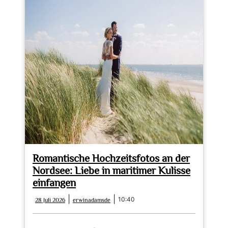
Romantische Hochzeitsfotos an der
Nordsee: Liebe in maritimer Kulisse
einfangen
28
erwinadamsde
|
|
10:40
28 Juli 2026
erwinadamsde
Juli
2026