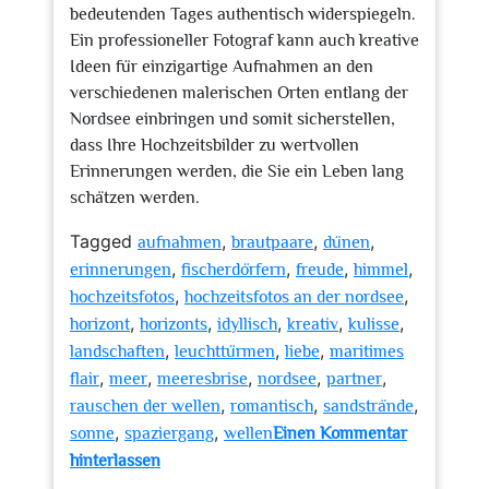
bedeutenden Tages authentisch widerspiegeln.
Ein professioneller Fotograf kann auch kreative
Ideen für einzigartige Aufnahmen an den
verschiedenen malerischen Orten entlang der
Nordsee einbringen und somit sicherstellen,
dass Ihre Hochzeitsbilder zu wertvollen
Erinnerungen werden, die Sie ein Leben lang
schätzen werden.
Tagged
,
,
,
aufnahmen
brautpaare
dünen
,
,
,
,
erinnerungen
fischerdörfern
freude
himmel
,
,
hochzeitsfotos
hochzeitsfotos an der nordsee
,
,
,
,
,
horizont
horizonts
idyllisch
kreativ
kulisse
,
,
,
landschaften
leuchttürmen
liebe
maritimes
,
,
,
,
,
flair
meer
meeresbrise
nordsee
partner
,
,
,
rauschen der wellen
romantisch
sandstrände
,
,
sonne
spaziergang
wellen
Einen Kommentar
zu
hinterlassen
Romantische