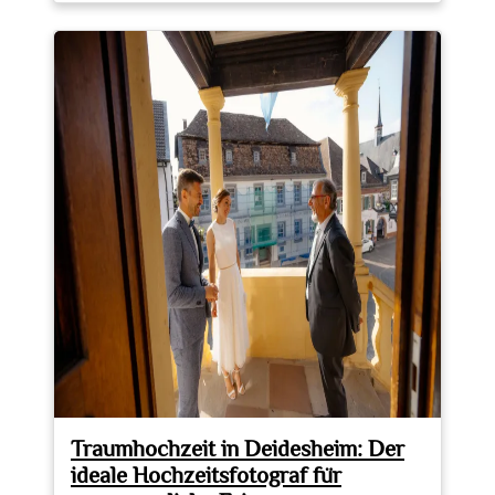
Hochzeitsfotos
an
der
Nordsee:
Liebe
in
maritimer
Kulisse
einfangen
Traumhochzeit in Deidesheim: Der
ideale Hochzeitsfotograf für