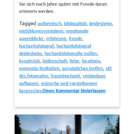
Sie sich noch Jahre später mit Freude daran
erinnern werden.
Tagged
,
,
,
authentisch
bildqualität
deidesheim
,
einfühlungsvermögen
emotionale
,
,
,
augenblicke
erfahrung
freude
,
hochzeitsfotograf
hochzeitsfotograf
,
,
deidesheim
hochzeitsfotografie müller
,
,
,
,
kreativität
leidenschaft
liebe
locations
,
,
momente festhalten
persönliches treffen
stil
,
,
des fotografen
traumhochzeit
verbindung
,
aufbauen
wünsche und vorstellungen
besprechen
Einen Kommentar hinterlassen
zu
Traumhochzeit
in
Deidesheim:
Der
ideale