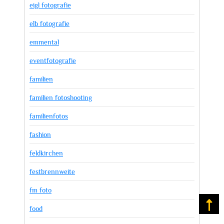
eigl fotografie
elb fotografie
emmental
eventfotografie
familien
familien fotoshooting
familienfotos
fashion
feldkirchen
festbrennweite
fm foto
Na
food