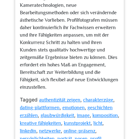
Kameratechnologien, neue
Bearbeitungsmethoden oder sich verändernde
ästhetische Vorlieben. Profilfotografen müssen
daher kontinuierlich ihr Fachwissen erweitern
und ihre Fähigkeiten anpassen, um mit der
Konkurrenz Schritt zu halten und ihren
Kunden stets qualitativ hochwertige und
zeitgemäße Ergebnisse bieten zu können. Dies
erfordert ein hohes Maß an Engagement,
Bereitschaft zur Weiterbildung und die
Fähigkeit, sich flexibel auf neue Entwicklungen
einzustellen.
Tagged
,
,
authentizität zeigen
charakterzüge
,
,
dating-plattformen
emotionen
geschichten
,
,
,
,
erzählen
glaubwürdigkeit
image
komposition
,
,
,
kreative fähigkeiten
kunstprojekt
licht
,
,
,
linkedin
netzwerke
online-präsenz
,
,
,
persönlichkeiten
porträt
posen
profil