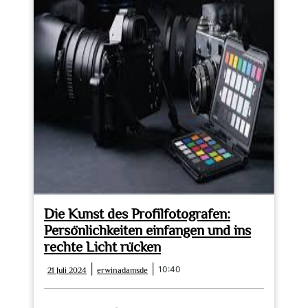
Die Kunst des Profilfotografen:
Persönlichkeiten einfangen und ins
rechte Licht rücken
21
erwinadamsde
|
|
10:40
21 Juli 2024
erwinadamsde
Juli
2024