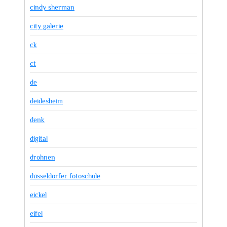
cindy sherman
city galerie
ck
ct
de
deidesheim
denk
digital
drohnen
düsseldorfer fotoschule
eickel
eifel