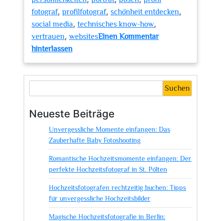
,
,
,
fotograf
profilfotograf
schönheit entdecken
,
,
social media
technisches know-how
,
vertrauen
websites
Einen Kommentar
zu
hinterlassen
Die
Kunst
des
Suchen
Profilfotografen:
Persönlichkeiten
Neueste Beiträge
einfangen
Unvergessliche Momente einfangen: Das
und
Zauberhafte Baby Fotoshooting
ins
rechte
Romantische Hochzeitsmomente einfangen: Der
Licht
perfekte Hochzeitsfotograf in St. Pölten
rücken
Hochzeitsfotografen rechtzeitig buchen: Tipps
für unvergessliche Hochzeitsbilder
Magische Hochzeitsfotografie in Berlin: