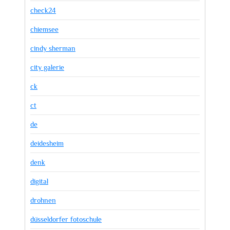
check24
chiemsee
cindy sherman
city galerie
ck
ct
de
deidesheim
denk
digital
drohnen
düsseldorfer fotoschule