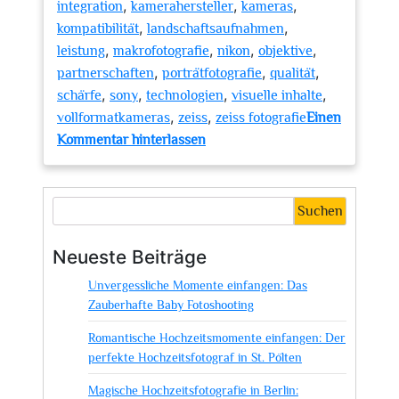
,
,
,
integration
kamerahersteller
kameras
,
,
kompatibilität
landschaftsaufnahmen
,
,
,
,
leistung
makrofotografie
nikon
objektive
,
,
,
partnerschaften
porträtfotografie
qualität
,
,
,
,
schärfe
sony
technologien
visuelle inhalte
,
,
vollformatkameras
zeiss
zeiss fotografie
Einen
zu
Kommentar hinterlassen
Innovative
Zeiss
Fotografie:
Suchen
Qualität
und
Neueste Beiträge
Präzision
Unvergessliche Momente einfangen: Das
in
Zauberhafte Baby Fotoshooting
jedem
Bild
Romantische Hochzeitsmomente einfangen: Der
perfekte Hochzeitsfotograf in St. Pölten
Magische Hochzeitsfotografie in Berlin: