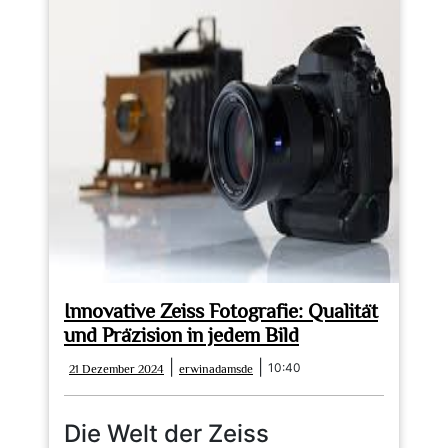
Innovative Zeiss Fotografie: Qualität
und Präzision in jedem Bild
21
erwinadamsde
|
|
10:40
21 Dezember 2024
erwinadamsde
Dezember
2024
Die Welt der Zeiss