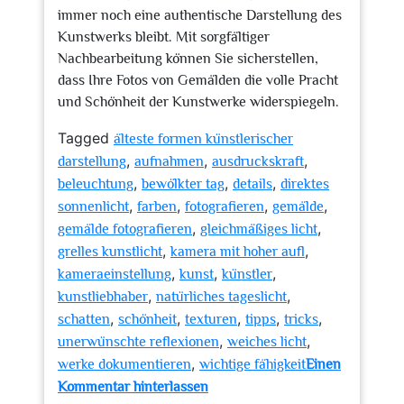
immer noch eine authentische Darstellung des
Kunstwerks bleibt. Mit sorgfältiger
Nachbearbeitung können Sie sicherstellen,
dass Ihre Fotos von Gemälden die volle Pracht
und Schönheit der Kunstwerke widerspiegeln.
Tagged
älteste formen künstlerischer
,
,
,
darstellung
aufnahmen
ausdruckskraft
,
,
,
beleuchtung
bewölkter tag
details
direktes
,
,
,
,
sonnenlicht
farben
fotografieren
gemälde
,
,
gemälde fotografieren
gleichmäßiges licht
,
,
grelles kunstlicht
kamera mit hoher aufl
,
,
,
kameraeinstellung
kunst
künstler
,
,
kunstliebhaber
natürliches tageslicht
,
,
,
,
,
schatten
schönheit
texturen
tipps
tricks
,
,
unerwünschte reflexionen
weiches licht
,
werke dokumentieren
wichtige fähigkeit
Einen
zu
Kommentar hinterlassen