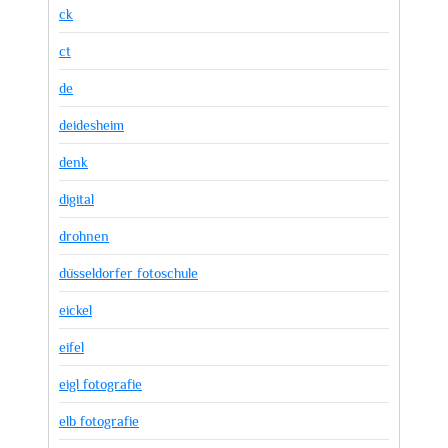
ck
ct
de
deidesheim
denk
digital
drohnen
düsseldorfer fotoschule
eickel
eifel
eigl fotografie
elb fotografie