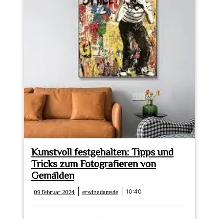
Kunstvoll festgehalten: Tipps und
Tricks zum Fotografieren von
Gemälden
09
erwinadamsde
|
|
10:40
09 Februar 2024
erwinadamsde
Februar
2024