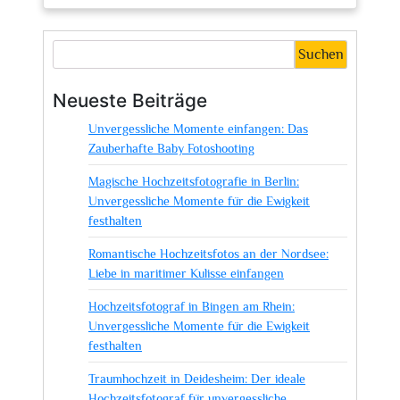
Kunstvoll
festgehalten:
Tipps
Suchen
und
Tricks
Neueste Beiträge
zum
Unvergessliche Momente einfangen: Das
Fotografieren
Zauberhafte Baby Fotoshooting
von
Gemälden
Magische Hochzeitsfotografie in Berlin:
Unvergessliche Momente für die Ewigkeit
festhalten
Romantische Hochzeitsfotos an der Nordsee:
Liebe in maritimer Kulisse einfangen
Hochzeitsfotograf in Bingen am Rhein:
Unvergessliche Momente für die Ewigkeit
festhalten
Traumhochzeit in Deidesheim: Der ideale
Hochzeitsfotograf für unvergessliche