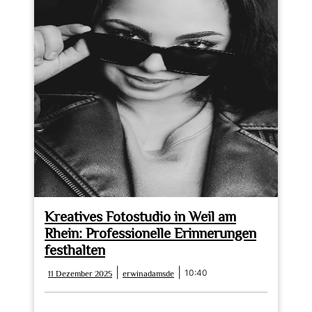
Kreatives Fotostudio in Weil am
Rhein: Professionelle Erinnerungen
festhalten
11
erwinadamsde
|
|
10:40
11 Dezember 2025
erwinadamsde
Dezember
2025