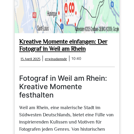
Kreative Momente einfangen: Der
Fotograf in Weil am Rhein
15
erwinadamsde
|
|
10:40
15 April 2025
erwinadamsde
April
2025
Fotograf in Weil am Rhein:
Kreative Momente
festhalten
Weil am Rhein, eine malerische Stadt im
Südwesten Deutschlands, bietet eine Fülle von
inspirierenden Kulissen und Motiven für
Fotografen jeden Genres. Von historischen