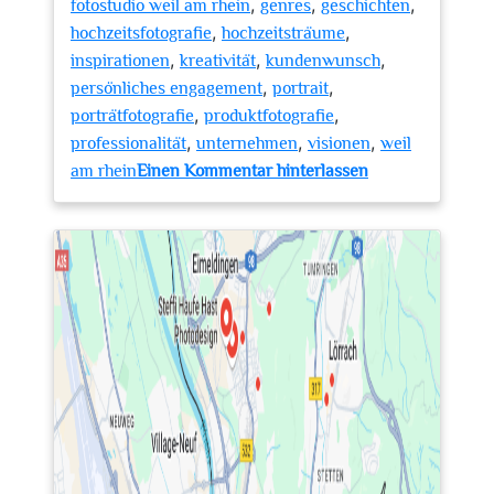
,
,
,
fotostudio weil am rhein
genres
geschichten
,
,
hochzeitsfotografie
hochzeitsträume
,
,
,
inspirationen
kreativität
kundenwunsch
,
,
persönliches engagement
portrait
,
,
porträtfotografie
produktfotografie
,
,
,
professionalität
unternehmen
visionen
weil
zu
am rhein
Einen Kommentar hinterlassen
Kreatives
Fotostudio
in
Weil
am
Rhein:
Professionelle
Erinnerungen
festhalten