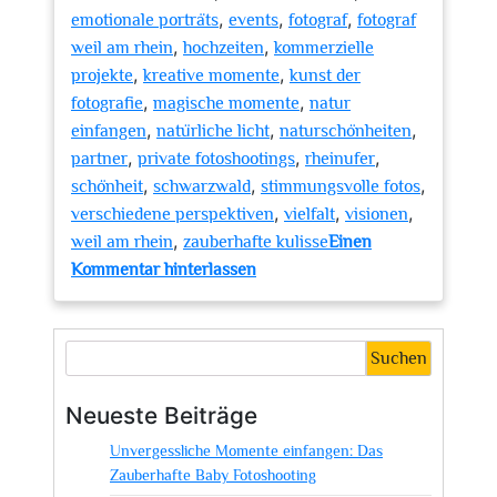
,
,
,
emotionale porträts
events
fotograf
fotograf
,
,
weil am rhein
hochzeiten
kommerzielle
,
,
projekte
kreative momente
kunst der
,
,
fotografie
magische momente
natur
,
,
,
einfangen
natürliche licht
naturschönheiten
,
,
,
partner
private fotoshootings
rheinufer
,
,
,
schönheit
schwarzwald
stimmungsvolle fotos
,
,
,
verschiedene perspektiven
vielfalt
visionen
,
weil am rhein
zauberhafte kulisse
Einen
zu
Kommentar hinterlassen
Kreative
Momente
einfangen:
Suchen
Der
Fotograf
Neueste Beiträge
in
Unvergessliche Momente einfangen: Das
Weil
Zauberhafte Baby Fotoshooting
am