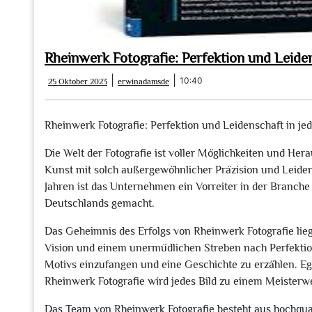
Rheinwerk Fotografie: Perfektion und Leiden
25
erwinadamsde
|
|
10:40
25 Oktober 2023
erwinadamsde
Oktober
2023
Rheinwerk Fotografie: Perfektion und Leidenschaft in je
Die Welt der Fotografie ist voller Möglichkeiten und He
Kunst mit solch außergewöhnlicher Präzision und Leiden
Jahren ist das Unternehmen ein Vorreiter in der Branche
Deutschlands gemacht.
Das Geheimnis des Erfolgs von Rheinwerk Fotografie lie
Vision und einem unermüdlichen Streben nach Perfektion.
Motivs einzufangen und eine Geschichte zu erzählen. Ega
Rheinwerk Fotografie wird jedes Bild zu einem Meisterw
Das Team von Rheinwerk Fotografie besteht aus hochqualifi