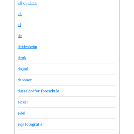
city galerie
ck
ct
de
deidesheim
denk
digital
drohnen
düsseldorfer fotoschule
eickel
eifel
eigl fotografie