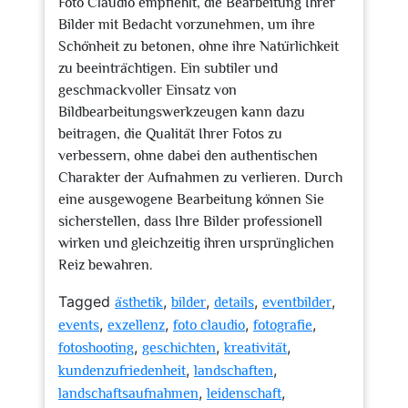
Foto Claudio empfiehlt, die Bearbeitung Ihrer
Bilder mit Bedacht vorzunehmen, um ihre
Schönheit zu betonen, ohne ihre Natürlichkeit
zu beeinträchtigen. Ein subtiler und
geschmackvoller Einsatz von
Bildbearbeitungswerkzeugen kann dazu
beitragen, die Qualität Ihrer Fotos zu
verbessern, ohne dabei den authentischen
Charakter der Aufnahmen zu verlieren. Durch
eine ausgewogene Bearbeitung können Sie
sicherstellen, dass Ihre Bilder professionell
wirken und gleichzeitig ihren ursprünglichen
Reiz bewahren.
Tagged
,
,
,
,
ästhetik
bilder
details
eventbilder
,
,
,
,
events
exzellenz
foto claudio
fotografie
,
,
,
fotoshooting
geschichten
kreativität
,
,
kundenzufriedenheit
landschaften
,
,
landschaftsaufnahmen
leidenschaft