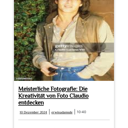
Meisterliche Fotografie: Die
Kreativität von Foto Claudio
entdecken
10
erwinadamsde
|
|
10:40
10 Dezember 2024
erwinadamsde
Dezember
2024