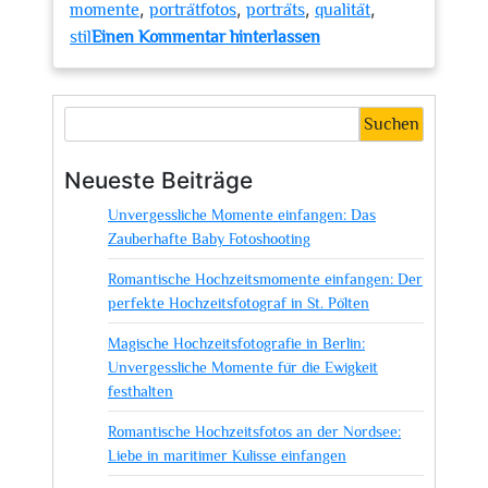
,
,
,
,
momente
porträtfotos
porträts
qualität
zu
stil
Einen Kommentar hinterlassen
Meisterliche
Fotografie:
Die
Suchen
Kreativität
von
Neueste Beiträge
Foto
Unvergessliche Momente einfangen: Das
Claudio
Zauberhafte Baby Fotoshooting
entdecken
Romantische Hochzeitsmomente einfangen: Der
perfekte Hochzeitsfotograf in St. Pölten
Magische Hochzeitsfotografie in Berlin:
Unvergessliche Momente für die Ewigkeit
festhalten
Romantische Hochzeitsfotos an der Nordsee:
Liebe in maritimer Kulisse einfangen