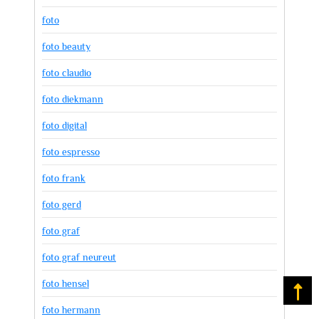
foto
foto beauty
foto claudio
foto diekmann
foto digital
foto espresso
foto frank
foto gerd
foto graf
foto graf neureut
foto hensel
Na
foto hermann