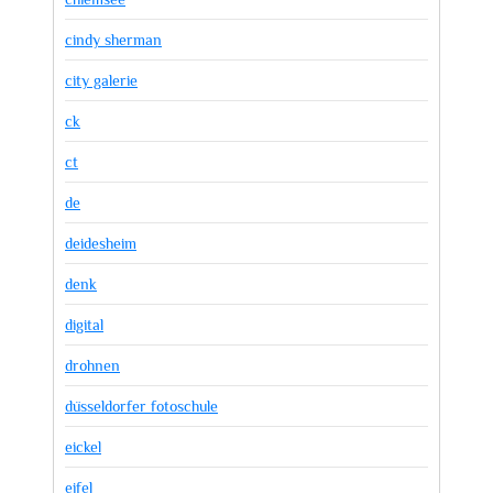
cindy sherman
city galerie
ck
ct
de
deidesheim
denk
digital
drohnen
düsseldorfer fotoschule
eickel
eifel