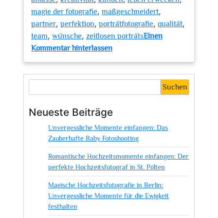
,
,
magie der fotografie
maßgeschneidert
,
,
,
,
partner
perfektion
porträtfotografie
qualität
,
,
team
wünsche
zeitlosen porträts
Einen
zu
Kommentar hinterlassen
Einzigartige
Fotografie-
Erlebnisse
Suchen
im
Fotostudio
Neueste Beiträge
Nellingen
Unvergessliche Momente einfangen: Das
entdecken
Zauberhafte Baby Fotoshooting
Romantische Hochzeitsmomente einfangen: Der
perfekte Hochzeitsfotograf in St. Pölten
Magische Hochzeitsfotografie in Berlin:
Unvergessliche Momente für die Ewigkeit
festhalten