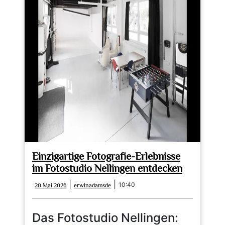
Einzigartige Fotografie-Erlebnisse
im Fotostudio Nellingen entdecken
20
erwinadamsde
|
|
10:40
20 Mai 2026
erwinadamsde
Mai
2026
Das Fotostudio Nellingen: