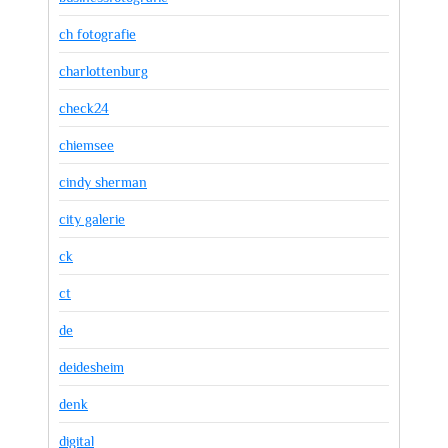
ch fotografie
charlottenburg
check24
chiemsee
cindy sherman
city galerie
ck
ct
de
deidesheim
denk
digital