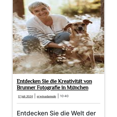
Entdecken Sie die Kreativität von
Brunner Fotografie in München
17
erwinadamsde
|
|
10:40
17 Juli 2024
erwinadamsde
Juli
2024
Entdecken Sie die Welt der