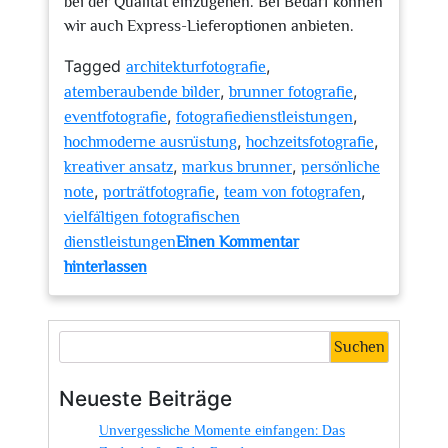
bei der Qualität einzugehen. Bei Bedarf können
wir auch Express-Lieferoptionen anbieten.
Tagged
,
architekturfotografie
,
,
atemberaubende bilder
brunner fotografie
,
,
eventfotografie
fotografiedienstleistungen
,
,
hochmoderne ausrüstung
hochzeitsfotografie
,
,
kreativer ansatz
markus brunner
persönliche
,
,
,
note
porträtfotografie
team von fotografen
vielfältigen fotografischen
dienstleistungen
Einen Kommentar
zu
hinterlassen
Entdecken
Sie
die
Suchen
Kreativität
von
Neueste Beiträge
Brunner
Unvergessliche Momente einfangen: Das
Fotografie