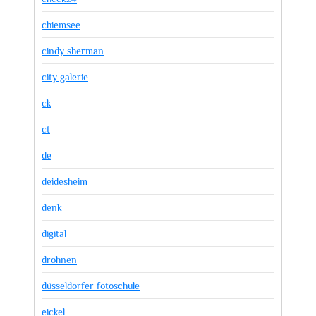
chiemsee
cindy sherman
city galerie
ck
ct
de
deidesheim
denk
digital
drohnen
düsseldorfer fotoschule
eickel