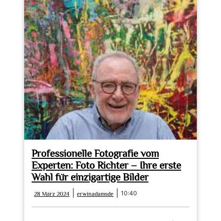
Professionelle Fotografie vom
Experten: Foto Richter – Ihre erste
Wahl für einzigartige Bilder
28
erwinadamsde
|
|
10:40
28 März 2024
erwinadamsde
März
2024