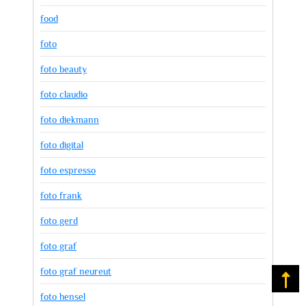
food
foto
foto beauty
foto claudio
foto diekmann
foto digital
foto espresso
foto frank
foto gerd
foto graf
foto graf neureut
Na
foto hensel