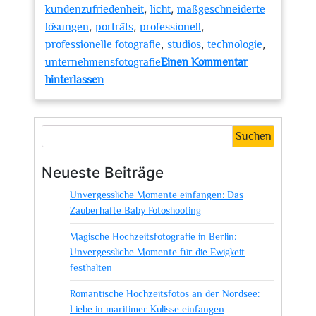
,
,
kundenzufriedenheit
licht
maßgeschneiderte
,
,
,
lösungen
porträts
professionell
,
,
,
professionelle fotografie
studios
technologie
unternehmensfotografie
Einen Kommentar
zu
hinterlassen
Professionelle
Fotografie
vom
Suchen
Experten:
Foto
Neueste Beiträge
Richter
Unvergessliche Momente einfangen: Das
–
Zauberhafte Baby Fotoshooting
Ihre
erste
Magische Hochzeitsfotografie in Berlin:
Wahl
Unvergessliche Momente für die Ewigkeit
für
festhalten
einzigartige
Romantische Hochzeitsfotos an der Nordsee:
Bilder
Liebe in maritimer Kulisse einfangen